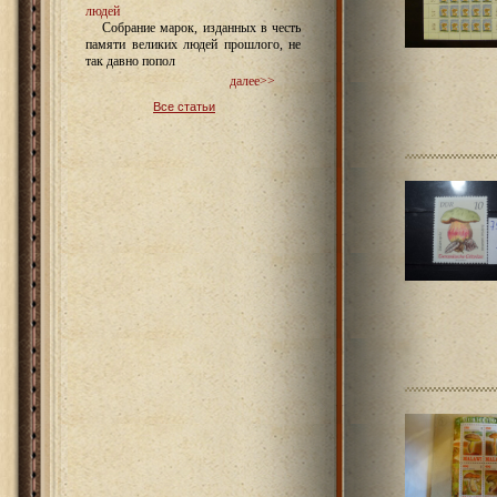
людей
Собрание марок, изданных в честь
памяти великих людей прошлого, не
так давно попол
далее>>
Все статьи