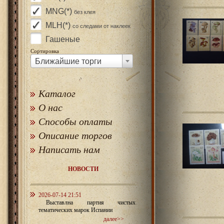
MNG(*)
без клея
MLH(*)
со следами от наклеек
Гашеные
Сортировка
Ближайшие торги
Каталог
О нас
Способы оплаты
Описание торгов
Написать нам
НОВОСТИ
2026-07-14 21:51
Выставлна партия чистых
тематических марок Испании
далее>>