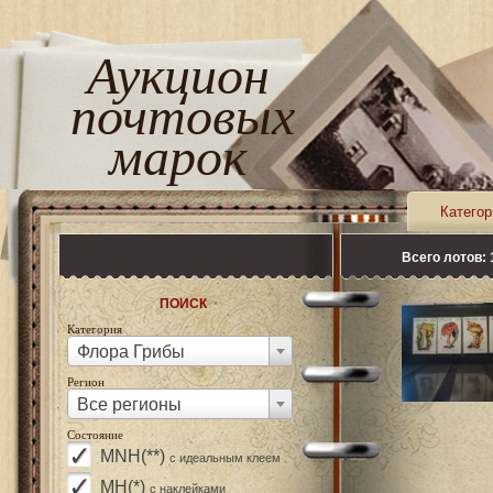
Аукцион
почтовых
марок
Категор
Всего лотов: 
ПОИСК
Категория
Флора Грибы
Регион
Все регионы
Состояние
MNH(**)
с идеальным клеем
MH(*)
с наклейками