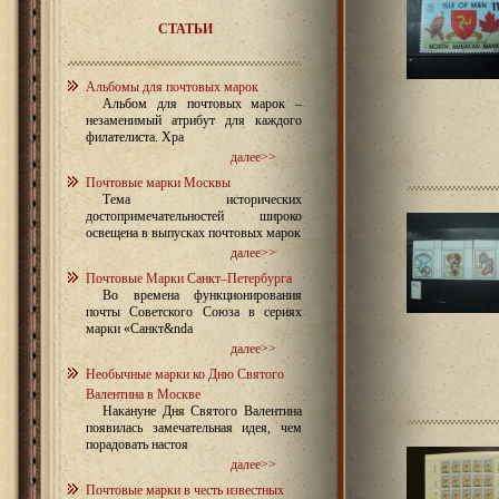
СТАТЬИ
Альбомы для почтовых марок
Альбом для почтовых марок –
незаменимый атрибут для каждого
филателиста. Хра
далее>>
Почтовые марки Москвы
Тема исторических
достопримечательностей широко
освещена в выпусках почтовых марок
далее>>
Почтовые Марки Санкт–Петербурга
Во времена функционирования
почты Советского Союза в сериях
марки «Санкт&nda
далее>>
Необычные марки ко Дню Святого
Валентина в Москве
Накануне Дня Святого Валентина
появилась замечательная идея, чем
порадовать настоя
далее>>
Почтовые марки в честь известных