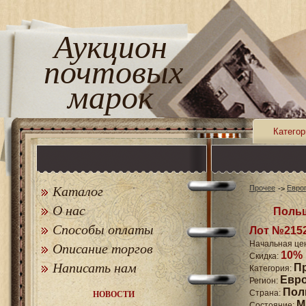
Аукцион
почтовых
марок
Категор
Каталог
Прочее
Евро
О нас
Польш
Способы оплаты
Лот №215
Начальная це
Описание торгов
10%
Скидка:
Написать нам
П
Категория:
Евр
Регион:
Пол
Страна:
НОВОСТИ
M
Состояние: