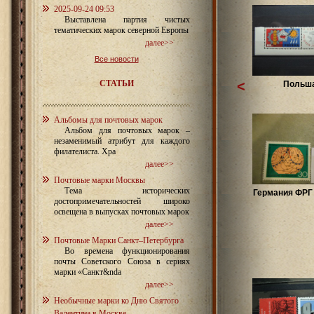
2025-09-24 09:53
Выставлена партия чистых
тематических марок северной Европы
далее>>
Все новости
СТАТЬИ
<
Польш
Альбомы для почтовых марок
Альбом для почтовых марок –
незаменимый атрибут для каждого
филателиста. Хра
далее>>
Почтовые марки Москвы
Тема исторических
Германия ФРГ 
достопримечательностей широко
освещена в выпусках почтовых марок
далее>>
Почтовые Марки Санкт–Петербурга
Во времена функционирования
почты Советского Союза в сериях
марки «Санкт&nda
далее>>
Необычные марки ко Дню Святого
Валентина в Москве