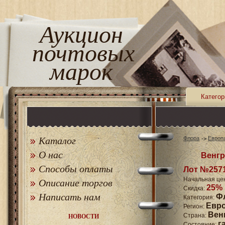
Аукцион
почтовых
марок
Категор
Каталог
Флора
Европ
О нас
Венгр
Способы оплаты
Лот №257
Начальная це
Описание торгов
25%
Скидка:
Написать нам
Ф
Категория:
Евр
Регион:
Вен
Страна:
НОВОСТИ
г
Состояние: