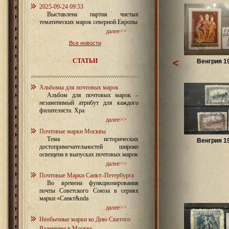
2025-09-24 09:53
Выставлена партия чистых
тематических марок северной Европы
далее>>
Все новости
СТАТЬИ
<
Венгрия 1
Альбомы для почтовых марок
Альбом для почтовых марок –
незаменимый атрибут для каждого
филателиста. Хра
далее>>
Почтовые марки Москвы
Тема исторических
Венгрия 1
достопримечательностей широко
освещена в выпусках почтовых марок
далее>>
Почтовые Марки Санкт–Петербурга
Во времена функционирования
почты Советского Союза в сериях
марки «Санкт&nda
далее>>
Необычные марки ко Дню Святого
Валентина в Москве