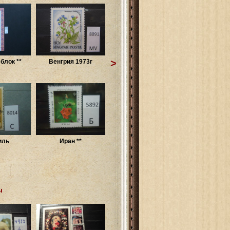
>
блок **
Венгрия 1973г
иль
Иран **
ы