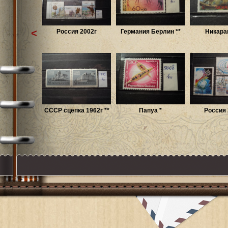
<
Россия 2002г
Германия Берлин **
Никараг
СССР сцепка 1962г **
Папуа *
Россия 