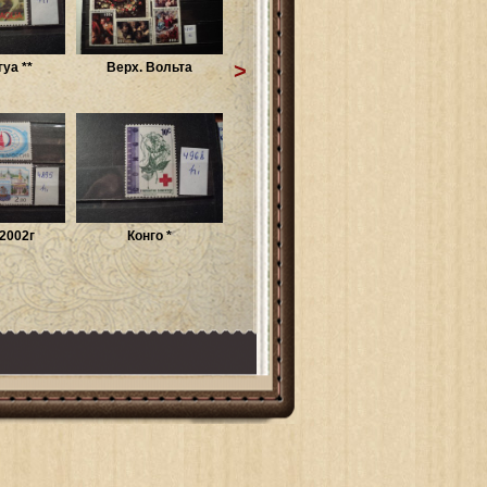
>
уа **
Верх. Вольта
2002г
Конго *