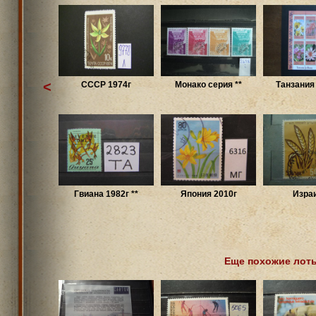
<
СССР 1974г
Монако серия **
Танзания 
Гвиана 1982г **
Япония 2010г
Изра
Еще похожие лот