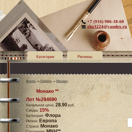
+7 (916) 906-38-60
zha3224@yandex.ru
Категории
Регионы
Флора
Европа
Монако
Монако **
Лот №294690
28.90
Начальная цена:
руб.
15%
Скидка:
Флора
Категория:
Европа
Регион:
Монако
Страна:
MNH**
Состояние: