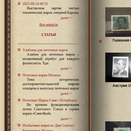
2025-09-24 09:53
Выставлена партия чистых
тематических марок северной Европы
далее>>
Все новости
СТАТЬИ
<
Германия
Альбомы для почтовых марок
Альбом для почтовых марок –
незаменимый атрибут для каждого
филателиста. Хра
далее>>
Почтовые марки Москвы
Тема исторических
достопримечательностей широко
Австрия 1
освещена в выпусках почтовых марок
далее>>
Почтовые Марки Санкт–Петербурга
Во времена функционирования
почты Советского Союза в сериях
марки «Санкт&nda
далее>>
Необычные марки ко Дню Святого
Валентина в Москве