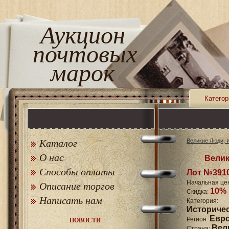
Аукцион
почтовых
марок
Категор
Каталог
Великие Люди, 
О нас
Вели
Способы оплаты
Лот №391
Начальная це
Описание торгов
10%
Скидка:
Написать нам
Катего
Историче
Евр
Регион:
НОВОСТИ
Вел
Страна: