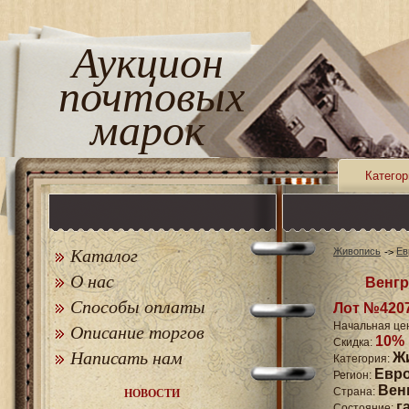
Аукцион
почтовых
марок
Категор
Каталог
Живопись
Ев
О нас
Венгр
Способы оплаты
Лот №420
Начальная це
Описание торгов
10%
Скидка:
Написать нам
Ж
Категория:
Евр
Регион:
Вен
Страна:
НОВОСТИ
г
Состояние: