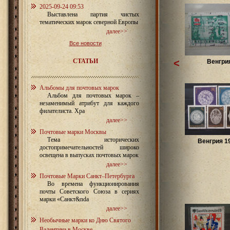
2025-09-24 09:53
Выставлена партия чистых
тематических марок северной Европы
далее>>
Все новости
СТАТЬИ
<
Венгри
Альбомы для почтовых марок
Альбом для почтовых марок –
незаменимый атрибут для каждого
филателиста. Хра
далее>>
Почтовые марки Москвы
Тема исторических
Венгрия 1
достопримечательностей широко
освещена в выпусках почтовых марок
далее>>
Почтовые Марки Санкт–Петербурга
Во времена функционирования
почты Советского Союза в сериях
марки «Санкт&nda
далее>>
Необычные марки ко Дню Святого
Валентина в Москве