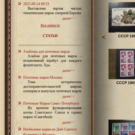
2025-09-24 09:53
Выставлена партия чистых
тематических марок северной Европы
далее>>
Все новости
СТАТЬИ
<
СССР 19
Альбомы для почтовых марок
Альбом для почтовых марок –
незаменимый атрибут для каждого
филателиста. Хра
далее>>
Почтовые марки Москвы
Тема исторических
СССР 1965
достопримечательностей широко
освещена в выпусках почтовых марок
далее>>
Почтовые Марки Санкт–Петербурга
Во времена функционирования
почты Советского Союза в сериях
марки «Санкт&nda
далее>>
Необычные марки ко Дню Святого
Валентина в Москве