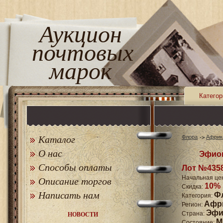
Аукцион
почтовых
марок
Категор
Каталог
Флора
Африк
О нас
Эфиоп
Способы оплаты
Лот №435
Начальная це
Описание торгов
10%
Скидка:
Написать нам
Ф
Категория:
Афр
Регион:
Эфи
Страна:
НОВОСТИ
M
Состояние: