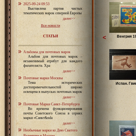
2025-09-24 09:53
Выставлена партия чистых
тематических марок северной Европы
далее>>
Все новости
СТАТЬИ
<
Венгрия 1
Альбомы для почтовых марок
Альбом для почтовых марок –
незаменимый атрибут для каждого
филателиста. Хра
далее>>
Почтовые марки Москвы
Тема исторических
Испан. Гви
достопримечательностей широко
освещена в выпусках почтовых марок
далее>>
Почтовые Марки Санкт–Петербурга
Во времена функционирования
почты Советского Союза в сериях
марки «Санкт&nda
далее>>
Необычные марки ко Дню Святого
Валентина в Москве