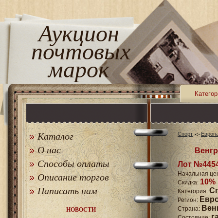
Аукцион
почтовых
марок
Категор
Каталог
Спорт
Европ
О нас
Венгр
Способы оплаты
Лот №445
Начальная це
Описание торгов
10%
Скидка:
Написать нам
С
Категория:
Евр
Регион:
Вен
Страна:
НОВОСТИ
г
Состояние: