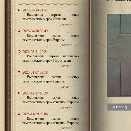
2026-07-14 21:51
Выставлна партия чистых
тематических марок Испании
далее>>
2026-04-10 08:49
Выставлена партия чистых
тематических марок Европы
далее>>
2026-03-11 20:24
Выставлена партия негашеных
тематических марок Португалии
далее>>
2026-01-07 09:18
Выставлена партия чистых
тематических марок Европы
далее>>
2025-12-17 10:20
Выставлена партия чистых
тематических марок северной Европы
◄ Назад
далее>>
2025-11-29 09:06
Выставлена партия чистых
тематических марок северной Европы
далее>>