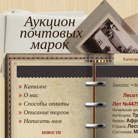
Аукцион
почтовых
марок
Категор
Каталог
Транспорт
Аф
О нас
Лесот
Способы оплаты
Лот №447
Начальная це
Описание торгов
Т
Категория:
Написать нам
Афр
Регион:
Лес
Страна:
M
Состояние:
НОВОСТИ