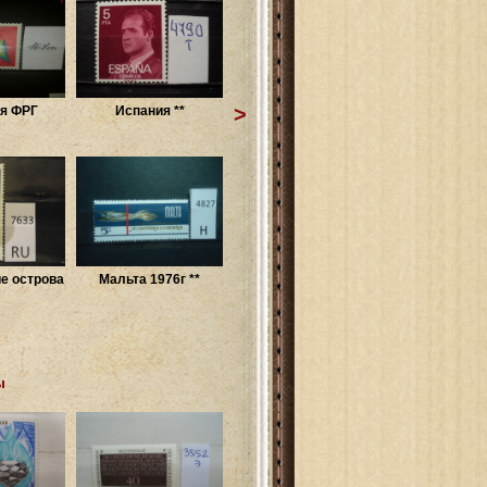
>
я ФРГ
Испания **
е острова
Мальта 1976г **
ы