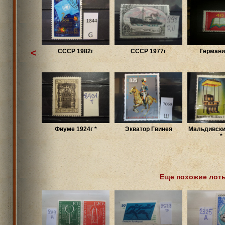
<
СССР 1982г
СССР 1977г
Германи
Фиуме 1924г *
Экватор Гвинея
Мальдивски
*
Еще похожие лот