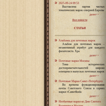
2025-09-24 09:53
Выставлена партия чистых
тематических марок северной Европы
далее>>
Все новости
СТАТЬИ
Альбомы для почтовых марок
Альбом для почтовых марок –
незаменимый атрибут для каждого
филателиста. Хра
далее>>
Почтовые марки Москвы
Тема исторических
достопримечательностей широко
освещена в выпусках почтовых марок
далее>>
Почтовые Марки Санкт–Петербурга
Во времена функционирования
почты Советского Союза в сериях
марки «Санкт&nda
далее>>
Необычные марки ко Дню Святого
Валентина в Москве