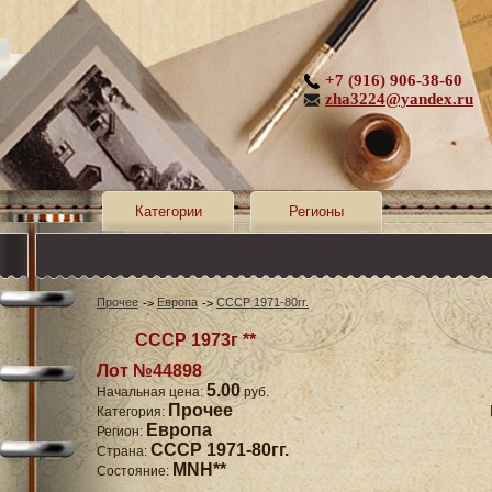
+7 (916) 906-38-60
zha3224@yandex.ru
Категории
Регионы
Прочее
Европа
СССР 1971-80гг.
СССР 1973г **
Лот №44898
5.00
Начальная цена:
руб.
Прочее
Категория:
Европа
Регион:
СССР 1971-80гг.
Страна:
MNH**
Состояние: