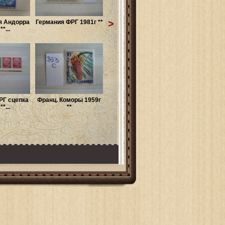
>
я Андорра
Германия ФРГ 1981г **
*...
РГ сцепка
Франц. Коморы 1959г
*...
**