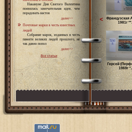
Накануне Дня Святого Валентина
появилась замечательная идея, чем
порадовать настоя
<
Французская 
далее>>
1981г **.
Почтовые марки в честь известных
людей
Собрание марок, изданных в честь
памяти великих людей прошлого, не
так давно попол
далее>>
Все статьи
Герсей (Перфо
1969г *..