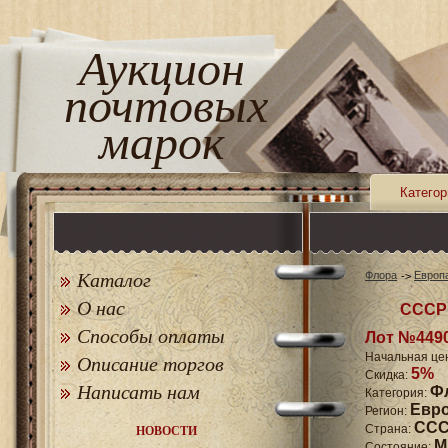
Аукцион
почтовых
марок
Категор
Каталог
Флора
Европ
О нас
СССР 
Способы оплаты
Лот №449
Начальная це
Описание торгов
5%
Скидка:
Написать нам
Ф
Категория:
Евр
Регион:
СССР
Страна:
НОВОСТИ
M
Состояние: