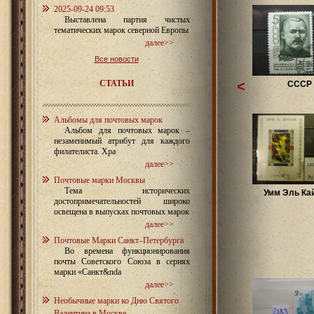
2025-09-24 09:53
Выставлена партия чистых
тематических марок северной Европы
далее>>
Все новости
СТАТЬИ
<
СССР
Альбомы для почтовых марок
Альбом для почтовых марок –
незаменимый атрибут для каждого
филателиста. Хра
далее>>
Почтовые марки Москвы
Тема исторических
Умм Эль Ка
достопримечательностей широко
освещена в выпусках почтовых марок
далее>>
Почтовые Марки Санкт–Петербурга
Во времена функционирования
почты Советского Союза в сериях
марки «Санкт&nda
далее>>
Необычные марки ко Дню Святого
Валентина в Москве