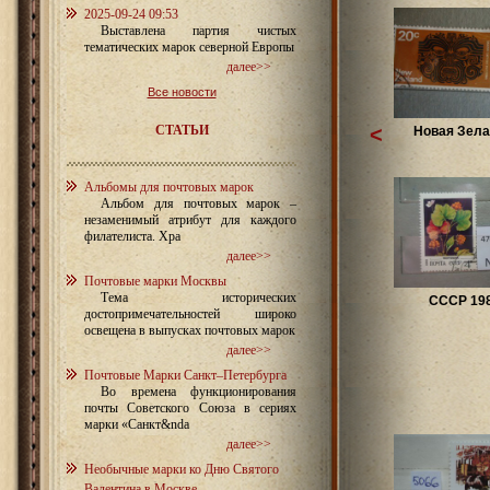
2025-09-24 09:53
Выставлена партия чистых
тематических марок северной Европы
далее>>
Все новости
СТАТЬИ
<
Новая Зел
Альбомы для почтовых марок
Альбом для почтовых марок –
незаменимый атрибут для каждого
филателиста. Хра
далее>>
Почтовые марки Москвы
Тема исторических
СССР 19
достопримечательностей широко
освещена в выпусках почтовых марок
далее>>
Почтовые Марки Санкт–Петербурга
Во времена функционирования
почты Советского Союза в сериях
марки «Санкт&nda
далее>>
Необычные марки ко Дню Святого
Валентина в Москве