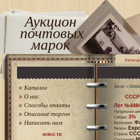
Аукцион
почтовых
марок
Категор
Каталог
Фауна
Европ
О нас
СССР 
Способы оплаты
Лот №449
Начальная це
Описание торгов
3%
Скидка:
Написать нам
Ф
Категория:
Евр
Регион:
СССР
Страна:
НОВОСТИ
M
Состояние: