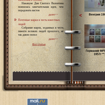
Накануне Дня Святого Валентина
появилась замечательная идея, чем
порадовать настоя
<
Венгрия 198
далее>>
Почтовые марки в честь известных
людей
Собрание марок, изданных в честь
памяти великих людей прошлого, не
так давно попол
далее>>
Все статьи
Германия ФРГ
1957г **.