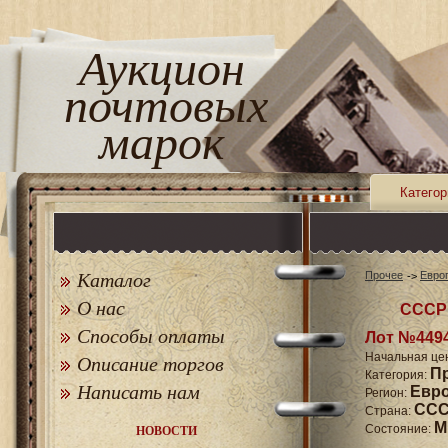
Аукцион
почтовых
марок
Категор
Каталог
Прочее
Евро
О нас
СССР 
Способы оплаты
Лот №449
Начальная це
Описание торгов
П
Категория:
Написать нам
Евр
Регион:
СССР
Страна:
M
Состояние:
НОВОСТИ