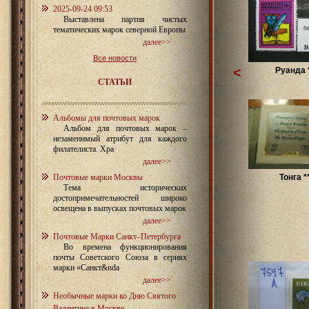
2025-09-24 09:53
Выставлена партия чистых
тематических марок северной Европы
далее>>
Все новости
<
Руанда 
СТАТЬИ
Альбомы для почтовых марок
Альбом для почтовых марок –
незаменимый атрибут для каждого
филателиста. Хра
далее>>
Почтовые марки Москвы
Тонга *
Тема исторических
достопримечательностей широко
освещена в выпусках почтовых марок
далее>>
Почтовые Марки Санкт–Петербурга
Во времена функционирования
почты Советского Союза в сериях
марки «Санкт&nda
далее>>
Необычные марки ко Дню Святого
Валентина в Москве