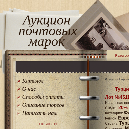
Аукцион
почтовых
марок
Категор
Каталог
Флора
Европ
О нас
Турци
Способы оплаты
Лот №451
Начальная це
Описание торгов
20%
Скидка:
Написать нам
Ф
Категория:
Евр
Регион:
Тур
Страна:
НОВОСТИ
M
Состояние: