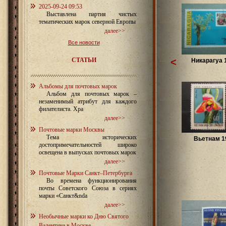
2025-09-24 09:53
Выставлена партия чистых
тематических марок северной Европы
далее>>
Все новости
СТАТЬИ
<
Никарагуа 
Альбомы для почтовых марок
Альбом для почтовых марок –
незаменимый атрибут для каждого
филателиста. Хра
далее>>
Почтовые марки Москвы
Тема исторических
Вьетнам 1
достопримечательностей широко
освещена в выпусках почтовых марок
далее>>
Почтовые Марки Санкт–Петербурга
Во времена функционирования
почты Советского Союза в сериях
марки «Санкт&nda
далее>>
Необычные марки ко Дню Святого
Валентина в Москве