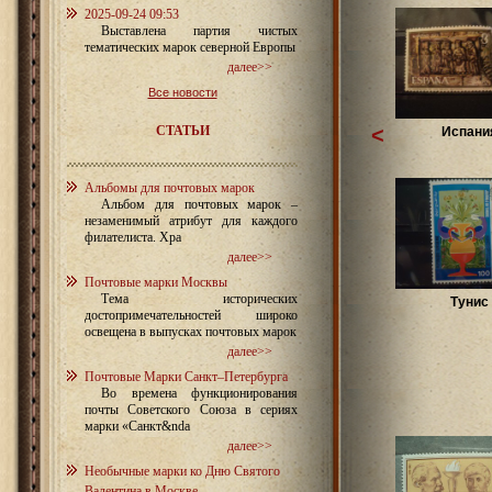
2025-09-24 09:53
Выставлена партия чистых
тематических марок северной Европы
далее>>
Все новости
СТАТЬИ
<
Испани
Альбомы для почтовых марок
Альбом для почтовых марок –
незаменимый атрибут для каждого
филателиста. Хра
далее>>
Почтовые марки Москвы
Тема исторических
Тунис
достопримечательностей широко
освещена в выпусках почтовых марок
далее>>
Почтовые Марки Санкт–Петербурга
Во времена функционирования
почты Советского Союза в сериях
марки «Санкт&nda
далее>>
Необычные марки ко Дню Святого
Валентина в Москве