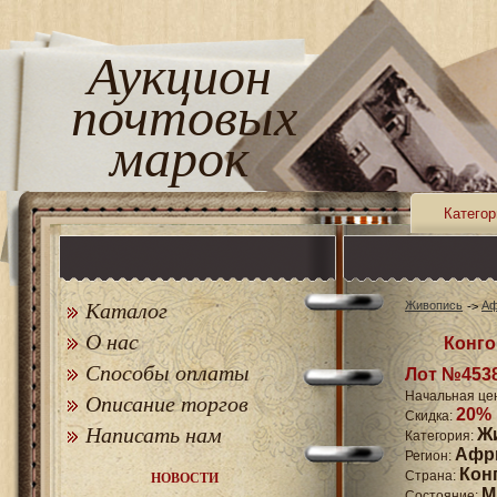
Аукцион
почтовых
марок
Категор
Каталог
Живопись
Аф
О нас
Конго
Способы оплаты
Лот №453
Начальная це
Описание торгов
20%
Скидка:
Написать нам
Ж
Категория:
Афр
Регион:
Кон
Страна:
НОВОСТИ
M
Состояние: