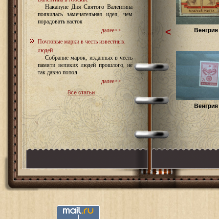
Накануне Дня Святого Валентина
появилась замечательная идея, чем
порадовать настоя
<
Венгрия 
далее>>
Почтовые марки в честь известных
людей
Собрание марок, изданных в честь
памяти великих людей прошлого, не
так давно попол
далее>>
Все статьи
Венгрия 