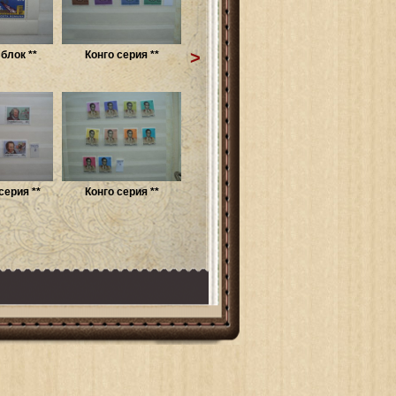
>
блок **
Конго серия **
серия **
Конго серия **