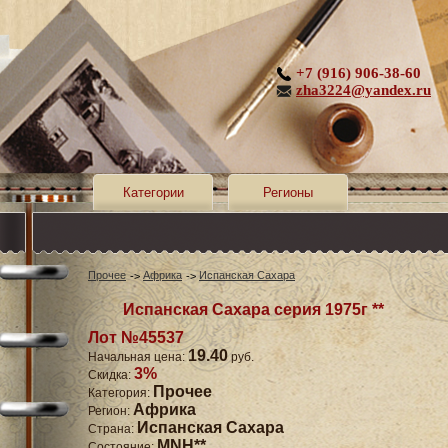
+7 (916) 906-38-60
zha3224@yandex.ru
Категории
Регионы
Прочее
Африка
Испанская Сахара
Испанская Сахара серия 1975г **
Лот №45537
19.40
Начальная цена:
руб.
3%
Скидка:
Прочее
Категория:
Африка
Регион:
Испанская Сахара
Страна:
MNH**
Состояние: