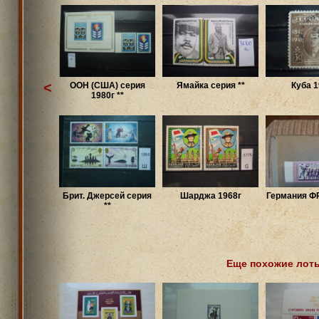
<
ООН (США) серия
Ямайка серия **
Куба 1
1980г **
Брит. Джерсей серия
Шарджа 1968г
Германия ФР
**
Еще похожие лот