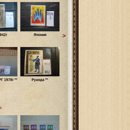
>
942г
Япония
Г 1978г **
Руанда **
ы