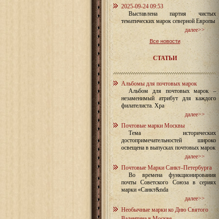
2025-09-24 09:53
Выставлена партия чистых
тематических марок северной Европы
далее>>
Все новости
СТАТЬИ
Альбомы для почтовых марок
Альбом для почтовых марок –
незаменимый атрибут для каждого
филателиста. Хра
далее>>
Почтовые марки Москвы
Тема исторических
достопримечательностей широко
освещена в выпусках почтовых марок
далее>>
Почтовые Марки Санкт–Петербурга
Во времена функционирования
почты Советского Союза в сериях
марки «Санкт&nda
далее>>
Необычные марки ко Дню Святого
Валентина в Москве