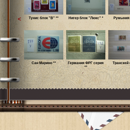
<
Тунис блок "B" **
Нигер блок "Люкс" *
Румыния 
Сан Марино **
Германия ФРГ серия
Транскей 
**