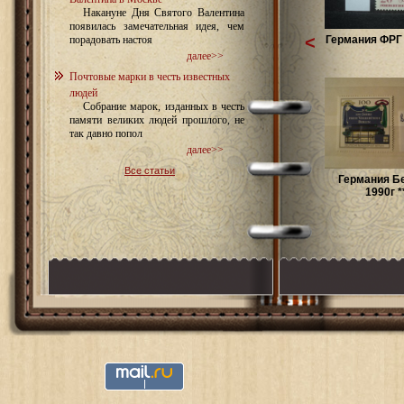
Накануне Дня Святого Валентина
появилась замечательная идея, чем
<
Германия ФРГ 
порадовать настоя
далее>>
Почтовые марки в честь известных
людей
Собрание марок, изданных в честь
памяти великих людей прошлого, не
так давно попол
далее>>
Все статьи
Германия Б
1990г *