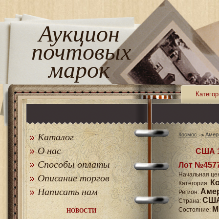
Аукцион
почтовых
марок
Категор
Каталог
Космос
Амер
О нас
США 1
Способы оплаты
Лот №457
Начальная це
Описание торгов
К
Категория:
Написать нам
Аме
Регион:
СШ
Страна:
M
Состояние:
НОВОСТИ