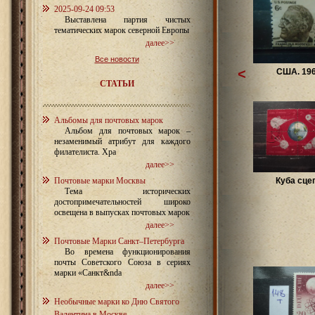
2025-09-24 09:53
Выставлена партия чистых
тематических марок северной Европы
далее>>
Все новости
<
США. 19
СТАТЬИ
Альбомы для почтовых марок
Альбом для почтовых марок –
незаменимый атрибут для каждого
филателиста. Хра
далее>>
Почтовые марки Москвы
Куба сце
Тема исторических
достопримечательностей широко
освещена в выпусках почтовых марок
далее>>
Почтовые Марки Санкт–Петербурга
Во времена функционирования
почты Советского Союза в сериях
марки «Санкт&nda
далее>>
Необычные марки ко Дню Святого
Валентина в Москве