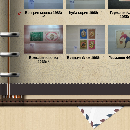
<
Венгрия сцепка 1983г
Куба серия 1968г **
Германия Ф
**
1955г *
Болгария сцепка
Венгрия блок 1968г **
Германия ФР
1968г *