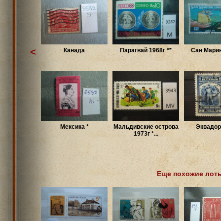
<
Канада
Парагвай 1968г **
Сан Марин
Мексика *
Мальдивские острова
Эквадор
1973г *...
Еще похожие лот