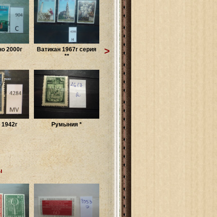
>
о 2000г
Ватикан 1967г серия
**
 1942г
Румыния *
ы