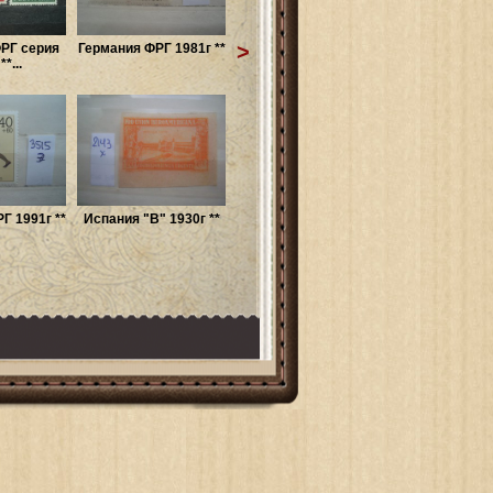
>
РГ серия
Германия ФРГ 1981г **
*...
Г 1991г **
Испания "B" 1930г **