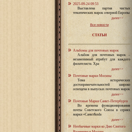
2025-09-24 09:53
Выставлена партия чистых
тематических марок северной Европы
далее>>
Все новости
СТАТЬИ
Альбомы для почтовых марок
Альбом для почтовых марок –
незаменимый атрибут для каждого
филателиста. Хра
далее>>
Почтовые марки Москвы
Тема исторических
достопримечательностей широко
освещена в выпусках почтовых марок
далее>>
Почтовые Марки Санкт–Петербурга
Во времена функционирования
почты Советского Союза в сериях
марки «Санкт&nda
далее>>
Необычные марки ко Дню Святого
Валентина в Москве