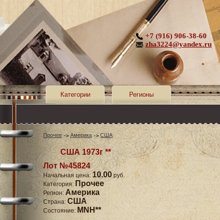
+7 (916) 906-38-60
zha3224@yandex.ru
Категории
Регионы
Прочее
Америка
США
США 1973г **
Лот №45824
10.00
Начальная цена:
руб.
Прочее
Категория:
Америка
Регион:
США
Страна:
MNH**
Состояние: