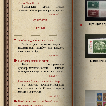
2025-09-24 09:53
Выставлена партия чистых
тематических марок северной Европы
далее>>
Все новости
<
Франция сер
СТАТЬИ
Альбомы для почтовых марок
Альбом для почтовых марок –
незаменимый атрибут для каждого
филателиста. Хра
далее>>
Почтовые марки Москвы
Болгария 1
Тема исторических
достопримечательностей широко
освещена в выпусках почтовых марок
далее>>
Почтовые Марки Санкт–Петербурга
Во времена функционирования
почты Советского Союза в сериях
марки «Санкт&nda
далее>>
Необычные марки ко Дню Святого
Валентина в Москве