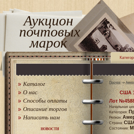
Аукцион
почтовых
марок
Категор
Каталог
Прочее
Амер
О нас
США 1
Способы оплаты
Лот №458
Начальная це
Описание торгов
П
Категория:
Написать нам
Аме
Регион:
СШ
Страна:
M
Состояние:
НОВОСТИ