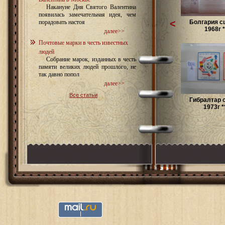
Накануне Дня Святого Валентина
появилась замечательная идея, чем
<
Болгария с
порадовать настоя
1968г *
далее>>
Почтовые марки в честь известных
людей
Собрание марок, изданных в честь
памяти великих людей прошлого, не
так давно попол
далее>>
Все статьи
Гибралтар 
1973г *