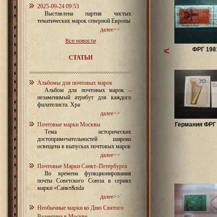
2025-09-24 09:53
Выставлена партия чистых
тематических марок северной Европы
далее>>
Все новости
<
ФРГ 198
СТАТЬИ
Альбомы для почтовых марок
Альбом для почтовых марок –
незаменимый атрибут для каждого
филателиста. Хра
далее>>
Почтовые марки Москвы
Германия ФРГ 
Тема исторических
достопримечательностей широко
освещена в выпусках почтовых марок
далее>>
Почтовые Марки Санкт–Петербурга
Во времена функционирования
почты Советского Союза в сериях
марки «Санкт&nda
далее>>
Необычные марки ко Дню Святого
Валентина в Москве