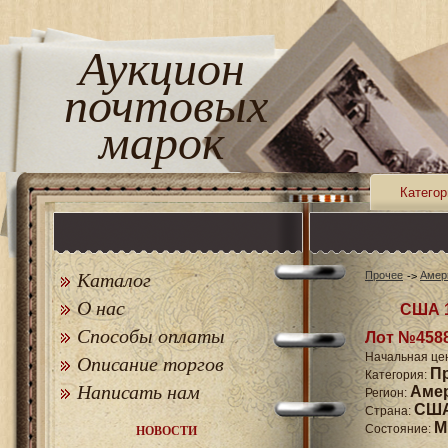
Аукцион
почтовых
марок
Категор
Каталог
Прочее
Амер
О нас
США 1
Способы оплаты
Лот №458
Начальная це
Описание торгов
П
Категория:
Написать нам
Аме
Регион:
СШ
Страна:
M
Состояние:
НОВОСТИ