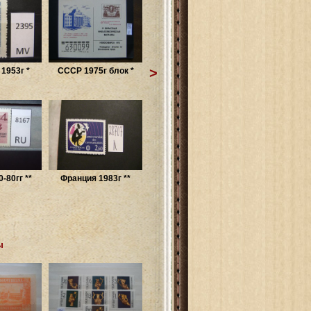
>
1953г *
СССР 1975г блок *
-80гг **
Франция 1983г **
ы