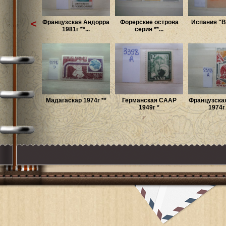
<
Французская Андорра
Форерские острова
Испания "B"
1981г **...
серия **...
Мадагаскар 1974г **
Германская СААР
Французска
1949г *
1974г *