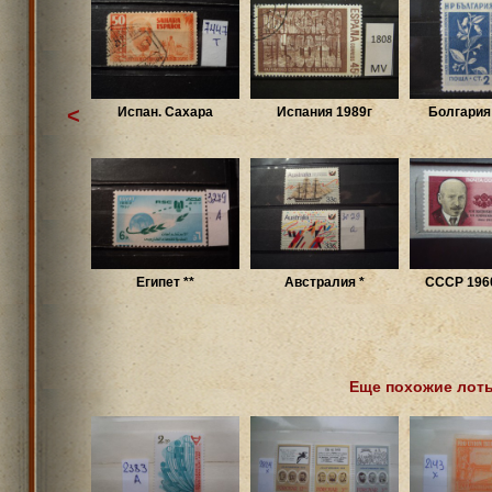
<
Испан. Сахара
Испания 1989г
Болгария 
Египет **
Австралия *
СССР 1960
Еще похожие лот