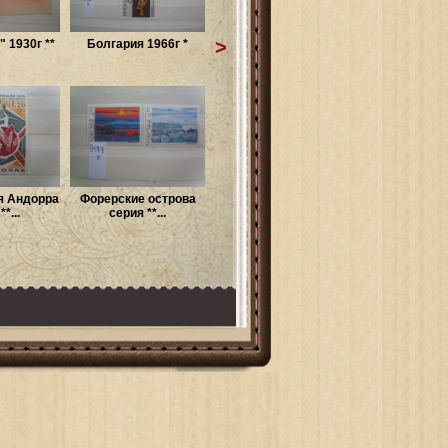
>
 1930г **
Болгария 1966г *
я Андорра
Форерские острова
*...
серия **...