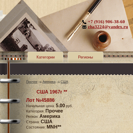
+7 (916) 906-38-60
zha3224@yandex.ru
Категории
Регионы
Прочее
Америка
США
США 1967г **
Лот №45886
5.00
Начальная цена:
руб.
Прочее
Категория:
Америка
Регион:
США
Страна:
MNH**
Состояние: