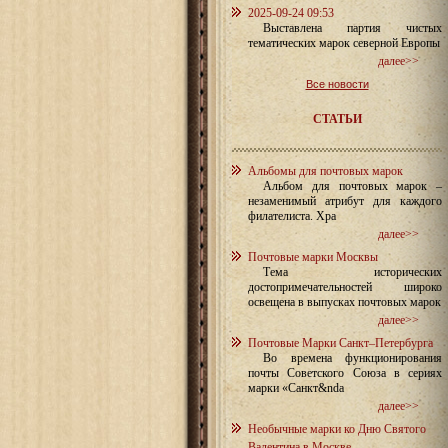
2025-09-24 09:53
Выставлена партия чистых
тематических марок северной Европы
далее>>
Все новости
СТАТЬИ
Альбомы для почтовых марок
Альбом для почтовых марок –
незаменимый атрибут для каждого
филателиста. Хра
далее>>
Почтовые марки Москвы
Тема исторических
достопримечательностей широко
освещена в выпусках почтовых марок
далее>>
Почтовые Марки Санкт–Петербурга
Во времена функционирования
почты Советского Союза в сериях
марки «Санкт&nda
далее>>
Необычные марки ко Дню Святого
Валентина в Москве