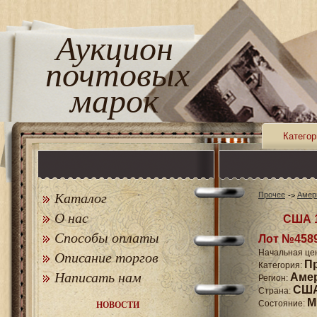
Аукцион
почтовых
марок
Категор
Каталог
Прочее
Амер
О нас
США 1
Способы оплаты
Лот №458
Начальная це
Описание торгов
П
Категория:
Написать нам
Аме
Регион:
СШ
Страна:
M
Состояние:
НОВОСТИ