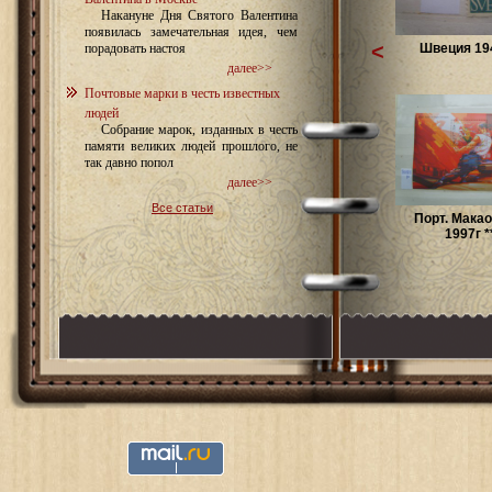
Накануне Дня Святого Валентина
появилась замечательная идея, чем
<
Швеция 194
порадовать настоя
далее>>
Почтовые марки в честь известных
людей
Собрание марок, изданных в честь
памяти великих людей прошлого, не
так давно попол
далее>>
Все статьи
Порт. Макао
1997г *