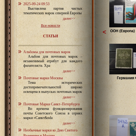
2025-09-24 09:53
Выставлена партия чистых
тематических марок северной Европы
далее>>
Все новости
<
ООН (Европа) 
СТАТЬИ
Альбомы для почтовых марок
Альбом для почтовых марок –
незаменимый атрибут для каждого
филателиста. Хра
далее>>
Почтовые марки Москвы
Германия
Тема исторических
достопримечательностей широко
освещена в выпусках почтовых марок
далее>>
Почтовые Марки Санкт–Петербурга
Во времена функционирования
почты Советского Союза в сериях
марки «Санкт&nda
далее>>
Необычные марки ко Дню Святого
Валентина в Москве