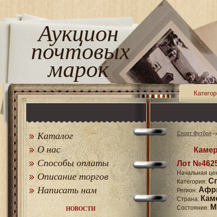
Аукцион
почтовых
марок
Категор
Каталог
Спорт Футбол
О нас
Камер
Способы оплаты
Лот №462
Начальная це
Описание торгов
С
Категория:
Написать нам
Афр
Регион:
Кам
Страна:
M
Состояние:
НОВОСТИ