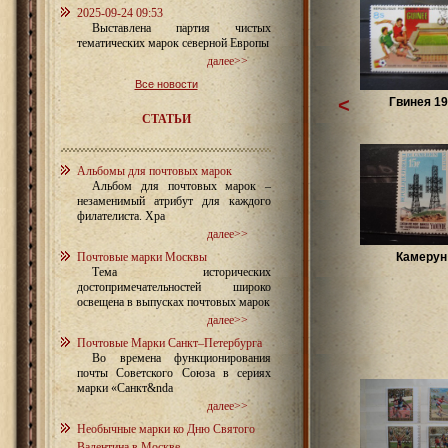
2025-09-24 09:53
Выставлена партия чистых
тематических марок северной Европы
далее>>
Все новости
<
Гвинея 19
СТАТЬИ
Альбомы для почтовых марок
Альбом для почтовых марок –
незаменимый атрибут для каждого
филателиста. Хра
далее>>
Почтовые марки Москвы
Камерун 
Тема исторических
достопримечательностей широко
освещена в выпусках почтовых марок
далее>>
Почтовые Марки Санкт–Петербурга
Во времена функционирования
почты Советского Союза в сериях
марки «Санкт&nda
далее>>
Необычные марки ко Дню Святого
Валентина в Москве