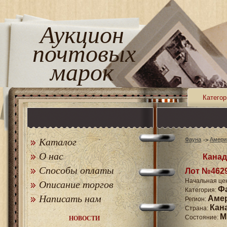
Аукцион
почтовых
марок
Категор
Каталог
Фауна
Амери
О нас
Канад
Способы оплаты
Лот №462
Начальная це
Описание торгов
Ф
Категория:
Написать нам
Аме
Регион:
Кан
Страна:
M
Состояние:
НОВОСТИ