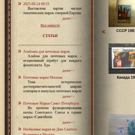
2025-09-24 09:53
Выставлена партия чистых
тематических марок северной Европы
далее>>
Все новости
<
СССР 1981
СТАТЬИ
Альбомы для почтовых марок
Альбом для почтовых марок –
незаменимый атрибут для каждого
филателиста. Хра
далее>>
Почтовые марки Москвы
Канада 19
Тема исторических
достопримечательностей широко
освещена в выпусках почтовых марок
далее>>
Почтовые Марки Санкт–Петербурга
Во времена функционирования
почты Советского Союза в сериях
марки «Санкт&nda
далее>>
Необычные марки ко Дню Святого
Валентина в Москве