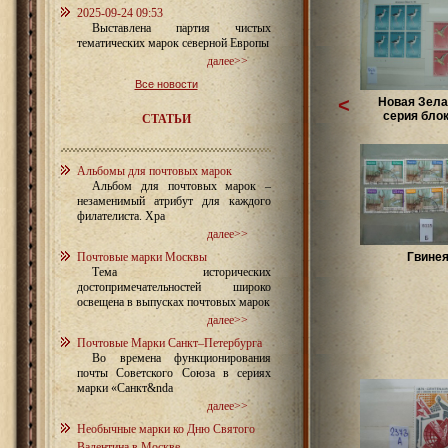
2025-09-24 09:53
Выставлена партия чистых
тематических марок северной Европы
далее>>
Все новости
<
Новая Зел
серия блоки
СТАТЬИ
Альбомы для почтовых марок
Альбом для почтовых марок –
незаменимый атрибут для каждого
филателиста. Хра
далее>>
Почтовые марки Москвы
Гвине
Тема исторических
достопримечательностей широко
освещена в выпусках почтовых марок
далее>>
Почтовые Марки Санкт–Петербурга
Во времена функционирования
почты Советского Союза в сериях
марки «Санкт&nda
далее>>
Необычные марки ко Дню Святого
Валентина в Москве