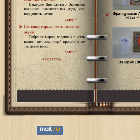
Накануне Дня Святого Валентина
появилась замечательная идея, чем
<
Французская 
порадовать настоя
1974г **.
далее>>
Почтовые марки в честь известных
людей
Собрание марок, изданных в честь
памяти великих людей прошлого, не
так давно попол
далее>>
Все статьи
Венгрия 198