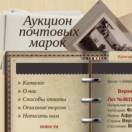
Аукцион
почтовых
марок
Категор
Каталог
Фауна
Африк
О нас
Верхн
Способы оплаты
Лот №463
Начальная це
Описание торгов
Ф
Категория:
Написать нам
Афр
Регион:
Вер
Страна:
M
Состояние:
НОВОСТИ