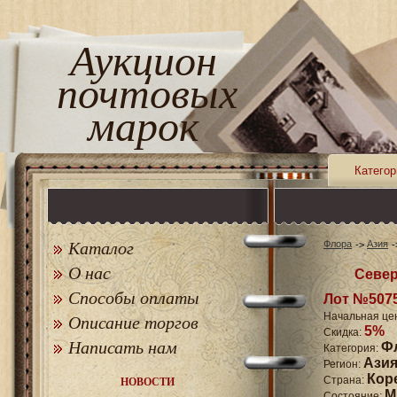
Аукцион
почтовых
марок
Категор
Каталог
Флора
Азия
О нас
Север
Способы оплаты
Лот №507
Начальная це
Описание торгов
5%
Скидка:
Написать нам
Ф
Категория:
Ази
Регион:
Кор
Страна:
НОВОСТИ
M
Состояние: