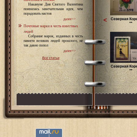
Накануне Дня Святого Валентина
появилась замечательная идея, чем
порадовать настоя
<
Северная Коре
далее>>
**
Почтовые марки в честь известных
людей
Собрание марок, изданных в честь
памяти великих людей прошлого, не
так давно попол
далее>>
Все статьи
Северная Коре
**