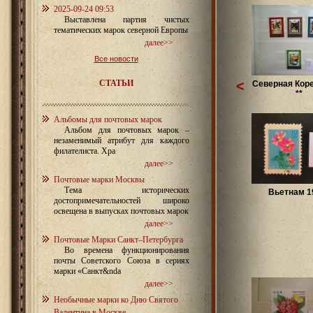
2025-09-24 09:53
Выставлена партия чистых
тематических марок северной Европы
далее>>
Все новости
СТАТЬИ
<
Северная Коре
**
Альбомы для почтовых марок
Альбом для почтовых марок –
незаменимый атрибут для каждого
филателиста. Хра
далее>>
Почтовые марки Москвы
Тема исторических
Вьетнам 1
достопримечательностей широко
освещена в выпусках почтовых марок
далее>>
Почтовые Марки Санкт–Петербурга
Во времена функционирования
почты Советского Союза в сериях
марки «Санкт&nda
далее>>
Необычные марки ко Дню Святого
Валентина в Москве