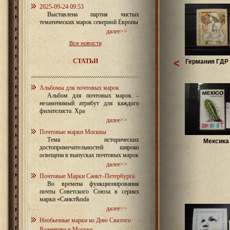
2025-09-24 09:53
Выставлена партия чистых
тематических марок северной Европы
далее>>
Все новости
СТАТЬИ
<
Германия ГДР 
Альбомы для почтовых марок
Альбом для почтовых марок –
незаменимый атрибут для каждого
филателиста. Хра
далее>>
Почтовые марки Москвы
Тема исторических
Мексика 
достопримечательностей широко
освещена в выпусках почтовых марок
далее>>
Почтовые Марки Санкт–Петербурга
Во времена функционирования
почты Советского Союза в сериях
марки «Санкт&nda
далее>>
Необычные марки ко Дню Святого
Валентина в Москве