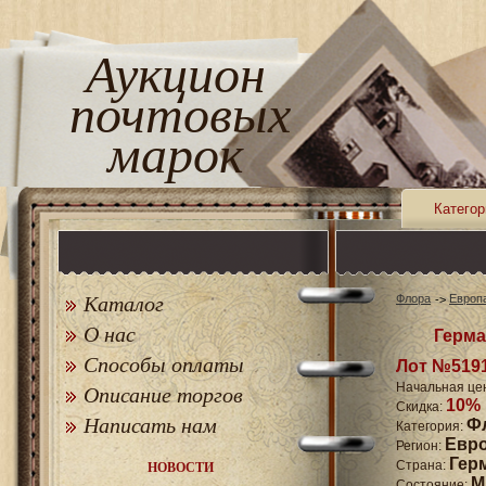
Аукцион
почтовых
марок
Категор
Каталог
Флора
Европ
О нас
Герма
Способы оплаты
Лот №519
Начальная це
Описание торгов
10%
Скидка:
Написать нам
Ф
Категория:
Евр
Регион:
Гер
Страна:
НОВОСТИ
M
Состояние: