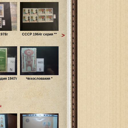
>
978г
СССР 1964г серия **
дия 1947г
Чехословакия *
ы