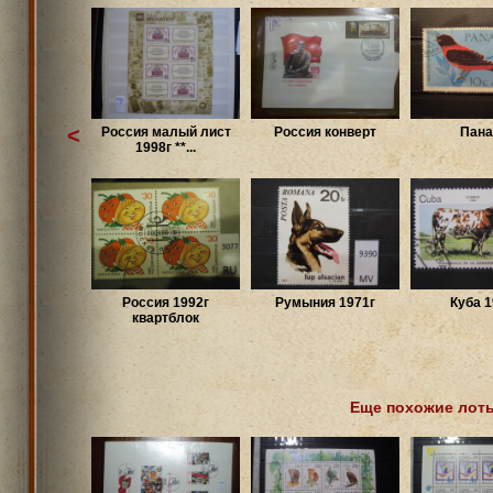
<
Россия малый лист
Россия конверт
Пан
1998г **...
Россия 1992г
Румыния 1971г
Куба 1
квартблок
Еще похожие лот