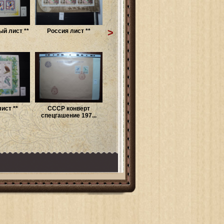
>
й лист **
Россия лист **
ист **
СССР конверт
спецгашение 197...