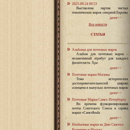
2025-09-24 09:53
Выставлена партия чистых
тематических марок северной Европы
далее>>
Все новости
СТАТЬИ
Альбомы для почтовых марок
Альбом для почтовых марок –
незаменимый атрибут для каждого
филателиста. Хра
далее>>
Почтовые марки Москвы
Тема исторических
достопримечательностей широко
освещена в выпусках почтовых марок
далее>>
Почтовые Марки Санкт–Петербурга
Во времена функционирования
почты Советского Союза в сериях
марки «Санкт&nda
далее>>
Необычные марки ко Дню Святого
Валентина в Москве