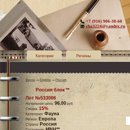
+7 (916) 906-38-60
zha3224@yandex.ru
Категории
Регионы
Фауна
Европа
Россия
Россия блок **
Лот №533006
96.00
Начальная цена:
руб.
15%
Скидка:
Фауна
Категория:
Европа
Регион:
Россия
Страна:
MNH**
Состояние: