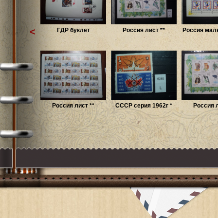
<
ГДР буклет
Россия лист **
Россия малы
Россия лист **
СССР серия 1962г *
Россия л