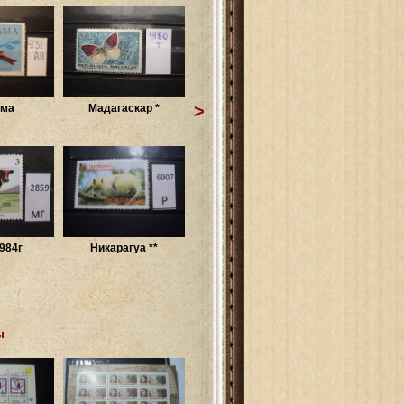
>
ама
Мадагаскар *
984г
Никарагуа **
ы