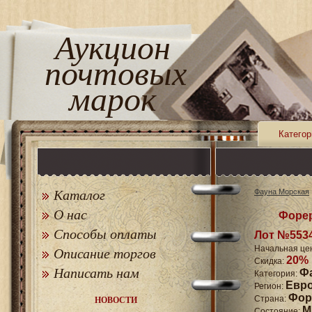
Аукцион
почтовых
марок
Категор
Каталог
Фауна Морская
О нас
Форер
Способы оплаты
Лот №553
Начальная це
Описание торгов
20%
Скидка:
Написать нам
Ф
Категория:
Евр
Регион:
Фор
Страна:
НОВОСТИ
M
Состояние: