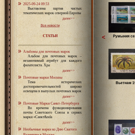
2025-09-24 09:53
Выставлена партия чистых
тематических марок северной Европы
далее>>
Все новости
СТАТЬИ
<
Румыния сер
Альбомы для почтовых марок
Альбом для почтовых марок –
незаменимый атрибут для каждого
филателиста. Хра
далее>>
Почтовые марки Москвы
Тема исторических
Вьетнам 1
достопримечательностей широко
освещена в выпусках почтовых марок
далее>>
Почтовые Марки Санкт–Петербурга
Во времена функционирования
почты Советского Союза в сериях
марки «Санкт&nda
далее>>
Необычные марки ко Дню Святого
Валентина в Москве