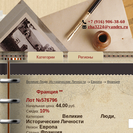
+7 (916) 906-38-60
zha3224@yandex.ru
Категории
Регионы
Великие Люди, Исторические Личности
Европа
Франция
Франция **
Лот №576796
44.00
Начальная цена:
руб.
10%
Скидка:
Великие Люди,
Категория:
Исторические Личности
Европа
Регион:
Франция
Страна: