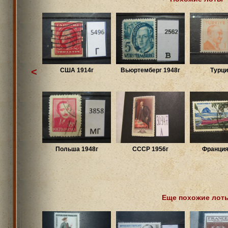
<
США 1914г
Вьюртемберг 1948г
Турци
Польша 1948г
СССР 1956г
Франция
Еще похожие лот