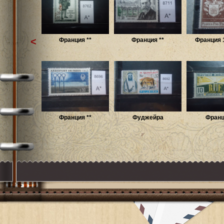
<
Франция **
Франция **
Франция 1
Франция **
Фуджейра
Франц