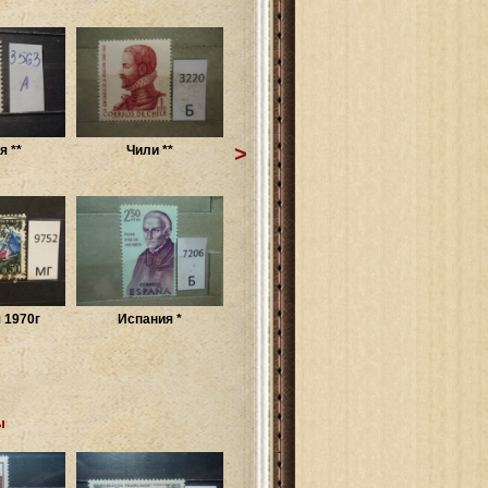
>
я **
Чили **
 1970г
Испания *
ы