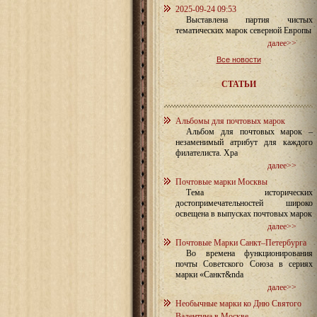
2025-09-24 09:53
Выставлена партия чистых
тематических марок северной Европы
далее>>
Все новости
СТАТЬИ
Альбомы для почтовых марок
Альбом для почтовых марок –
незаменимый атрибут для каждого
филателиста. Хра
далее>>
Почтовые марки Москвы
Тема исторических
достопримечательностей широко
освещена в выпусках почтовых марок
далее>>
Почтовые Марки Санкт–Петербурга
Во времена функционирования
почты Советского Союза в сериях
марки «Санкт&nda
далее>>
Необычные марки ко Дню Святого
Валентина в Москве