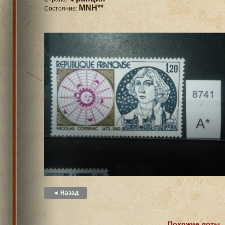
MNH**
Состояние:
◄ Назад
Похожие лоты