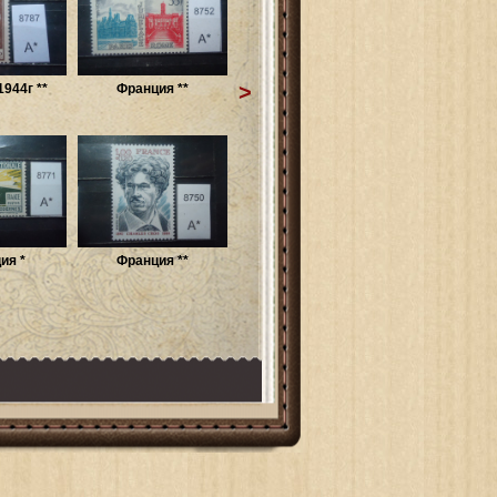
>
944г **
Франция **
ия *
Франция **