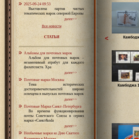
2025-09-24 09:53
Выставлена партия чистых
тематических марок северной Европы
далее>>
Все новости
СТАТЬИ
<
Камбод
Альбомы для почтовых марок
Альбом для почтовых марок –
незаменимый атрибут для каждого
филателиста. Хра
далее>>
Почтовые марки Москвы
Тема исторических
Камбоджа 
достопримечательностей широко
освещена в выпусках почтовых марок
далее>>
Почтовые Марки Санкт–Петербурга
Во времена функционирования
почты Советского Союза в сериях
марки «Санкт&nda
далее>>
Необычные марки ко Дню Святого
Валентина в Москве