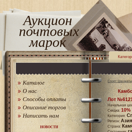
Аукцион
почтовых
марок
Категор
Каталог
Спорт Шахматы
О нас
Камбо
Способы оплаты
Лот №612
Начальная це
Описание торгов
10%
Скидка:
Написать нам
С
Категория:
Ази
Регион:
Кам
Страна:
НОВОСТИ
г
Состояние: