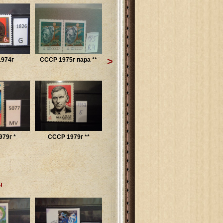
>
974г
СССР 1975г пара **
79г *
СССР 1979г **
ы