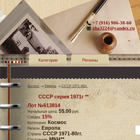
+7 (916) 906-38-60
zha3224@yandex.ru
Категории
Регионы
Космос
Европа
СССР 1971-80гг.
СССР серия 1971г **
Лот №613814
55.00
Начальная цена:
руб.
15%
Скидка:
Космос
Категория:
Европа
Регион:
СССР 1971-80гг.
Страна:
MNH**
Состояние: