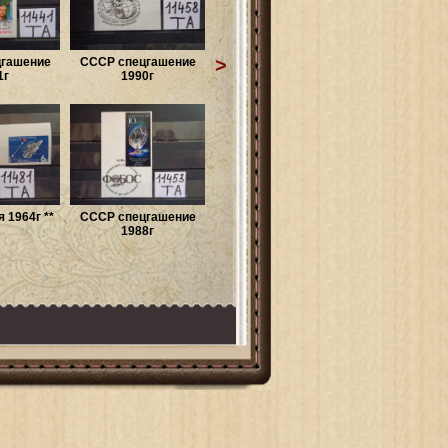
>
гашение
СССР спецгашение
1г
1990г
 1964г **
СССР спецгашение
1988г