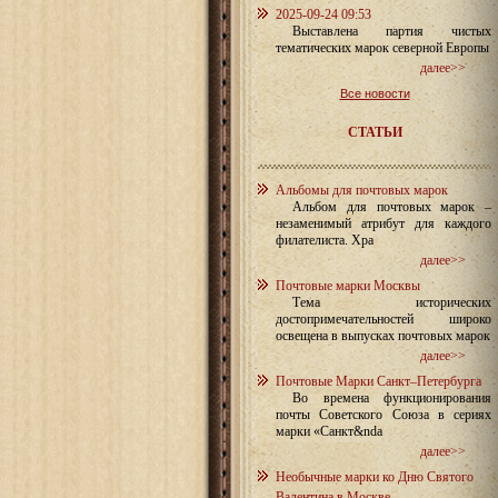
2025-09-24 09:53
Выставлена партия чистых
тематических марок северной Европы
далее>>
Все новости
СТАТЬИ
Альбомы для почтовых марок
Альбом для почтовых марок –
незаменимый атрибут для каждого
филателиста. Хра
далее>>
Почтовые марки Москвы
Тема исторических
достопримечательностей широко
освещена в выпусках почтовых марок
далее>>
Почтовые Марки Санкт–Петербурга
Во времена функционирования
почты Советского Союза в сериях
марки «Санкт&nda
далее>>
Необычные марки ко Дню Святого
Валентина в Москве