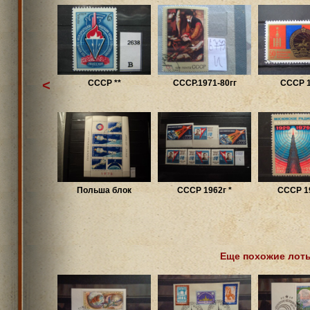
<
СССР **
CCCР.1971-80гг
СССР 1
Польша блок
СССР 1962г *
СССР 19
Еще похожие лот