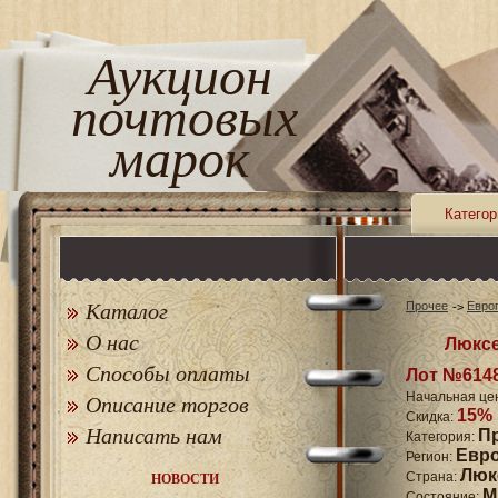
Аукцион
почтовых
марок
Категор
Каталог
Прочее
Евро
О нас
Люксе
Способы оплаты
Лот №614
Начальная це
Описание торгов
15%
Скидка:
Написать нам
П
Категория:
Евр
Регион:
Люк
Страна:
НОВОСТИ
M
Состояние: