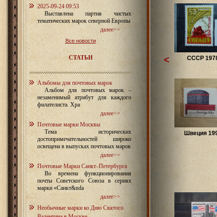
2025-09-24 09:53
Выставлена партия чистых
тематических марок северной Европы
далее>>
Все новости
СТАТЬИ
<
СССР 1978
Альбомы для почтовых марок
Альбом для почтовых марок –
незаменимый атрибут для каждого
филателиста. Хра
далее>>
Почтовые марки Москвы
Тема исторических
Швеция 199
достопримечательностей широко
освещена в выпусках почтовых марок
далее>>
Почтовые Марки Санкт–Петербурга
Во времена функционирования
почты Советского Союза в сериях
марки «Санкт&nda
далее>>
Необычные марки ко Дню Святого
Валентина в Москве