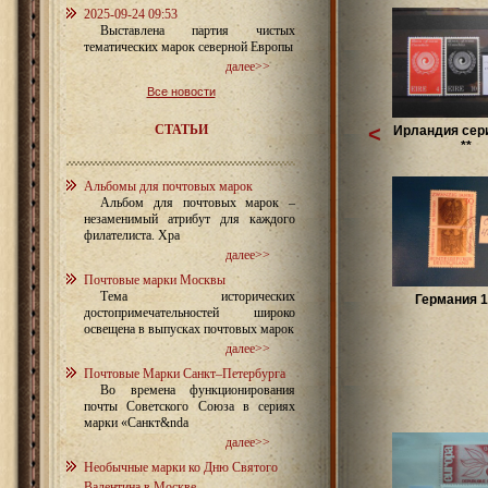
2025-09-24 09:53
Выставлена партия чистых
тематических марок северной Европы
далее>>
Все новости
СТАТЬИ
<
Ирландия сери
**
Альбомы для почтовых марок
Альбом для почтовых марок –
незаменимый атрибут для каждого
филателиста. Хра
далее>>
Почтовые марки Москвы
Тема исторических
Германия 1
достопримечательностей широко
освещена в выпусках почтовых марок
далее>>
Почтовые Марки Санкт–Петербурга
Во времена функционирования
почты Советского Союза в сериях
марки «Санкт&nda
далее>>
Необычные марки ко Дню Святого
Валентина в Москве