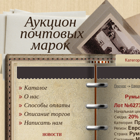
Аукцион
почтовых
марок
Категор
Каталог
Прочее
Евро
О нас
Румын
Способы оплаты
Лот №627
Начальная це
Описание торгов
20%
Скидка:
Написать нам
П
Категория:
Евр
Регион:
Рум
Страна:
НОВОСТИ
M
Состояние: