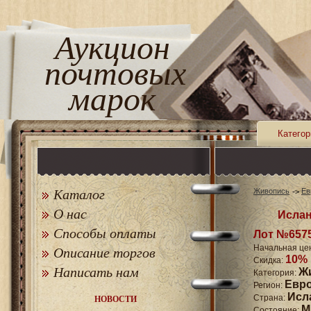
Аукцион
почтовых
марок
Категор
Каталог
Живопись
Ев
О нас
Ислан
Способы оплаты
Лот №657
Начальная це
Описание торгов
10%
Скидка:
Написать нам
Ж
Категория:
Евр
Регион:
Исл
Страна:
НОВОСТИ
M
Состояние: