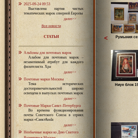
2025-09-24 09:53
Выставлена партия чистых
тематических марок северной Европы
далее>>
Все новости
СТАТЬИ
<
Румыния сер
Альбомы для почтовых марок
Альбом для почтовых марок –
незаменимый атрибут для каждого
филателиста. Хра
далее>>
Почтовые марки Москвы
Тема исторических
Ниуе блок 19
достопримечательностей широко
освещена в выпусках почтовых марок
далее>>
Почтовые Марки Санкт–Петербурга
Во времена функционирования
почты Советского Союза в сериях
марки «Санкт&nda
далее>>
Необычные марки ко Дню Святого
Валентина в Москве