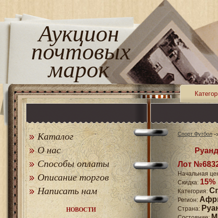
Аукцион
почтовых
марок
Категор
Каталог
Спорт Футбол
О нас
Руанд
Способы оплаты
Лот №683
Начальная це
Описание торгов
15%
Скидка:
Написать нам
С
Категория:
Афр
Регион:
Руа
Страна:
НОВОСТИ
M
Состояние: