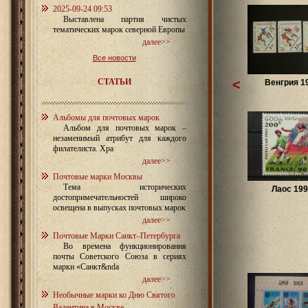
2025-09-24 09:53
Выставлена партия чистых
тематических марок северной Европы
далее>>
Все новости
СТАТЬИ
<
Венгрия 1
Альбомы для почтовых марок
Альбом для почтовых марок –
незаменимый атрибут для каждого
филателиста. Хра
далее>>
Почтовые марки Москвы
Тема исторических
Лаос 199
достопримечательностей широко
освещена в выпусках почтовых марок
далее>>
Почтовые Марки Санкт–Петербурга
Во времена функционирования
почты Советского Союза в сериях
марки «Санкт&nda
далее>>
Необычные марки ко Дню Святого
Валентина в Москве