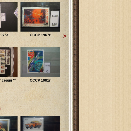
>
975г
СССР 1967г
 серия **
СССР 1981г
ы