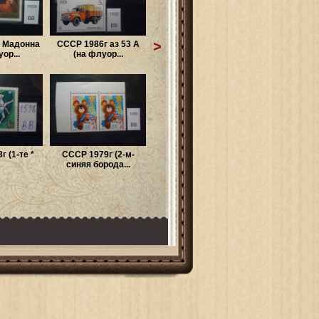
>
 Мадонна
СССР 1986г аз 53 А
ор...
(на флуор...
 (1-те *
СССР 1979г (2-м-
синяя борода...