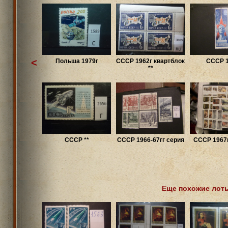
<
Польша 1979г
СССР 1962г квартблок
СССР 1
**
СССР **
СССР 1966-67гг серия
СССР 1967г
Еще похожие лот