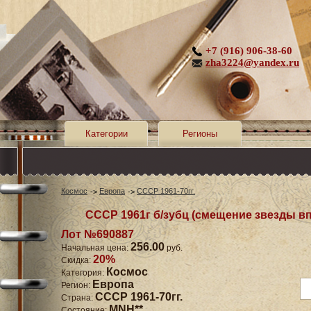
+7 (916) 906-38-60
zha3224@yandex.ru
Категории
Регионы
Космос
Европа
СССР 1961-70гг.
СССР 1961г б/зубц (смещение звезды вп
Лот №690887
256.00
Начальная цена:
руб.
20%
Скидка:
Космос
Категория:
Европа
Регион:
СССР 1961-70гг.
Страна:
MNH**
Состояние: