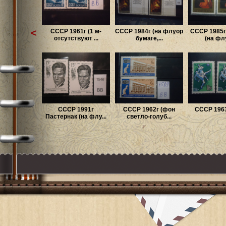
<
СССР 1961г (1 м-
СССР 1984г (на флуор
СССР 1985г
отсутствуют ...
бумаге,...
(на флу
СССР 1991г
СССР 1962г (фон
СССР 1963г
Пастернак (на флу...
светло-голуб...