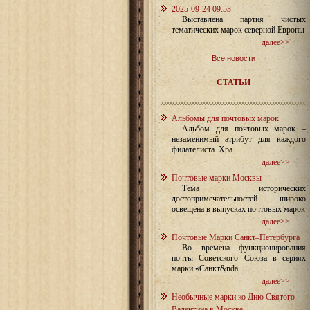
2025-09-24 09:53
Выставлена партия чистых
тематических марок северной Европы
далее>>
Все новости
СТАТЬИ
Альбомы для почтовых марок
Альбом для почтовых марок –
незаменимый атрибут для каждого
филателиста. Хра
далее>>
Почтовые марки Москвы
Тема исторических
достопримечательностей широко
освещена в выпусках почтовых марок
далее>>
Почтовые Марки Санкт–Петербурга
Во времена функционирования
почты Советского Союза в сериях
марки «Санкт&nda
далее>>
Необычные марки ко Дню Святого
Валентина в Москве