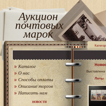
Аукцион
почтовых
марок
Категор
Новос
Каталог
Выставлена 
О нас
Лоты
Способы оплаты
Описание торгов
Написать нам
НОВОСТИ