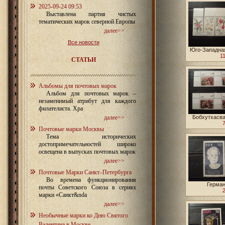
2025-09-24 09:53
Выставлена партия чистых
тематических марок северной Европы
далее>>
Все новости
Юго-Западна
1
СТАТЬИ
Альбомы для почтовых марок
Альбом для почтовых марок –
незаменимый атрибут для каждого
филателиста. Хра
далее>>
Бобхутхасва
Почтовые марки Москвы
Тема исторических
достопримечательностей широко
освещена в выпусках почтовых марок
далее>>
Почтовые Марки Санкт–Петербурга
Во времена функционирования
Герман
почты Советского Союза в сериях
марки «Санкт&nda
далее>>
Необычные марки ко Дню Святого
Валентина в Москве