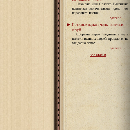
Накануне Дня Святого Валентина
появилась замечательная идея, чем
порадовать настоя
далее>>
Почтовые марки в честь известных
людей
Собрание марок, изданных в честь
памяти великих людей прошлого, не
так давно попол
далее>>
Все статьи