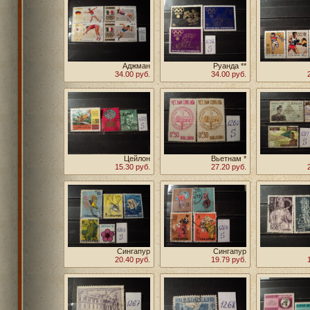
Аджман
Руанда **
34.00 руб.
34.00 руб.
Цейлон
Вьетнам *
15.30 руб.
27.20 руб.
Сингапур
Сингапур
20.40 руб.
19.79 руб.