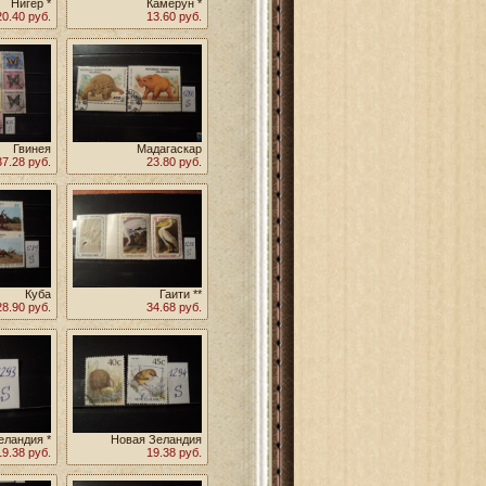
Нигер *
Камерун *
20.40 руб.
13.60 руб.
Гвинея
Мадагаскар
37.28 руб.
23.80 руб.
Куба
Гаити **
28.90 руб.
34.68 руб.
еландия *
Новая Зеландия
19.38 руб.
19.38 руб.