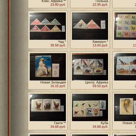
Южн. Африка **
Польша
23.80 руб.
22.95 руб.
Чад *
Камерун *
39.58 руб.
13.60 руб.
1
Новая Зеландия
Центр. Африка
16.15 руб.
59.50 руб.
Гаити **
Куба
Новая З
34.68 руб.
34.68 руб.