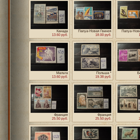
Канада
Папуа-Новая Гвинея
Папуа-Нова
13.60 руб.
18.00 руб.
Мальта
Польша *
Б
13.60 руб.
19.38 руб.
Франция
Франция
25.50 руб.
25.50 руб.