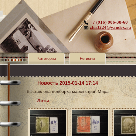
+7 (916) 906-38-60
zha3224@yandex.ru
Категории
Регионы
Новость 2015-01-14 17:14
Выставлена подборка марок стран Мира
Лоты