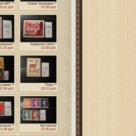
ия ФРГ **
Новая Зеландия **
26.01 руб.
37.40 руб.
орватия *
Хорватия 1942г *
21.42 руб.
19.38 руб.
славия **
Перу **
42.84 руб.
26.01 руб.
нгапур **
Австралия
19.38 руб.
22.95 руб.