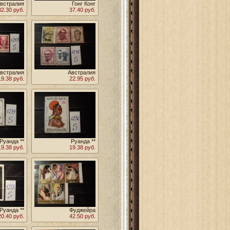
встралия
Гонг Конг
32.30 руб.
37.40 руб.
встралия
Австралия
19.38 руб.
22.95 руб.
Руанда **
Руанда **
19.38 руб.
19.38 руб.
Руанда **
Фуджейра
20.40 руб.
42.50 руб.