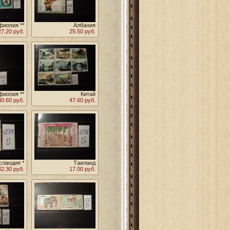
фиопия **
Албания
27.20 руб.
25.50 руб.
фиопия **
Китай
30.60 руб.
47.60 руб.
сландия *
Таиланд
32.30 руб.
17.00 руб.