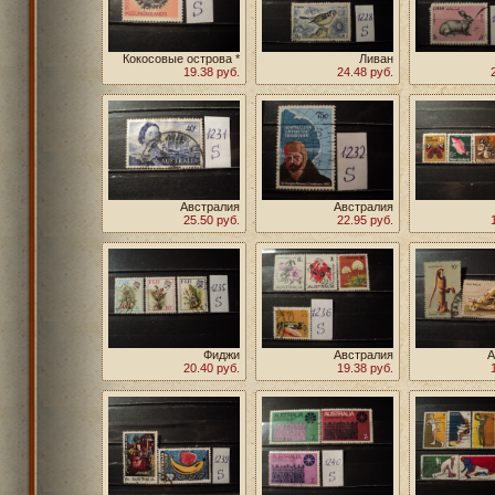
Кокосовые острова *
Ливан
19.38 руб.
24.48 руб.
Австралия
Австралия
25.50 руб.
22.95 руб.
Фиджи
Австралия
А
20.40 руб.
19.38 руб.