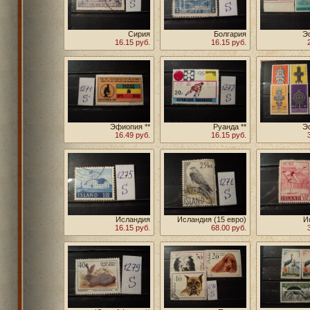
Сирия
Болгария
Э
16.15 руб.
16.15 руб.
Эфиопия **
Руанда **
Э
16.49 руб.
16.15 руб.
Исландия
Исландия (15 евро)
И
16.15 руб.
68.00 руб.