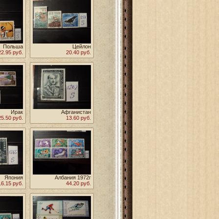
Польша
Цейлон
22.95 руб.
20.40 руб.
Ирак
Афганистан
25.50 руб.
13.60 руб.
Япония
Албания 1972г
16.15 руб.
44.20 руб.