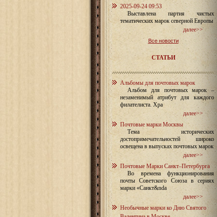
2025-09-24 09:53
Выставлена партия чистых
тематических марок северной Европы
далее>>
Все новости
СТАТЬИ
Альбомы для почтовых марок
Альбом для почтовых марок –
незаменимый атрибут для каждого
филателиста. Хра
далее>>
Почтовые марки Москвы
Тема исторических
достопримечательностей широко
освещена в выпусках почтовых марок
далее>>
Почтовые Марки Санкт–Петербурга
Во времена функционирования
почты Советского Союза в сериях
марки «Санкт&nda
далее>>
Необычные марки ко Дню Святого
Валентина в Москве