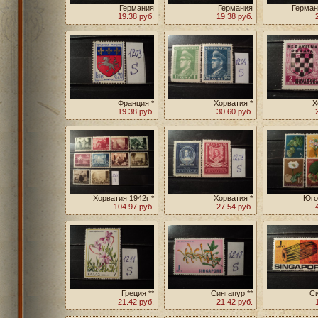
Германия
Германия
Герман
19.38 руб.
19.38 руб.
Франция *
Хорватия *
Х
19.38 руб.
30.60 руб.
Хорватия 1942г *
Хорватия *
Юго
104.97 руб.
27.54 руб.
Греция **
Сингапур **
Си
21.42 руб.
21.42 руб.