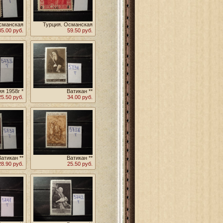
сманская
Турция. Османская
 1917г **
85.00 руб.
Империя 1917г **
59.50 руб.
я 1958г *
Ватикан **
25.50 руб.
34.00 руб.
Ватикан **
Ватикан **
28.90 руб.
25.50 руб.