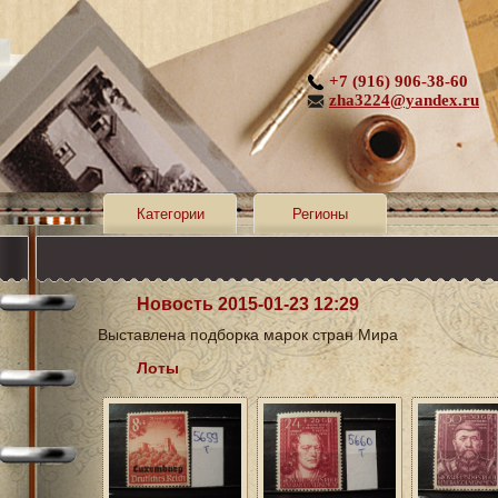
+7 (916) 906-38-60
zha3224@yandex.ru
Категории
Регионы
Новость 2015-01-23 12:29
Выставлена подборка марок стран Мира
Лоты