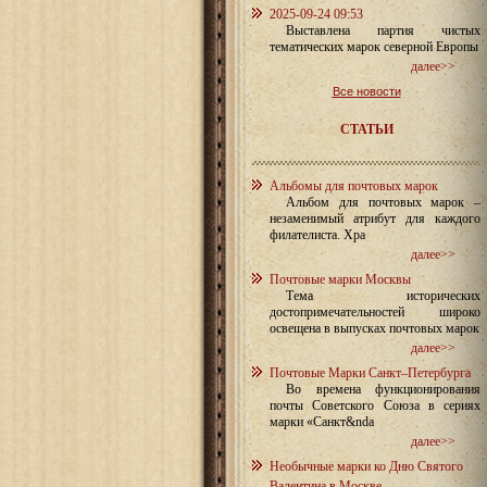
2025-09-24 09:53
Выставлена партия чистых
тематических марок северной Европы
далее>>
Все новости
СТАТЬИ
Альбомы для почтовых марок
Альбом для почтовых марок –
незаменимый атрибут для каждого
филателиста. Хра
далее>>
Почтовые марки Москвы
Тема исторических
достопримечательностей широко
освещена в выпусках почтовых марок
далее>>
Почтовые Марки Санкт–Петербурга
Во времена функционирования
почты Советского Союза в сериях
марки «Санкт&nda
далее>>
Необычные марки ко Дню Святого
Валентина в Москве