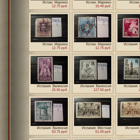
Испан. Марокко
Испан. Марокко
Испан
12.75 руб.
16.49 руб.
Испан. Марокко
Испан. Марокко
Испания.
12.75 руб.
12.75 руб.
Испания. Валенсия
Испания. Валенсия
Испания.
25.50 руб.
1972г **
127.50 руб.
1963г **
Испания. Валенсия
Испания. Местная
Испания.
63.75 руб.
1971г **
51.00 руб.
почта **