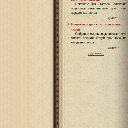
Накануне Дня Святого Валентина
появилась замечательная идея, чем
порадовать настоя
далее>>
Почтовые марки в честь известных
людей
Собрание марок, изданных в честь
памяти великих людей прошлого, не
так давно попол
далее>>
Все статьи