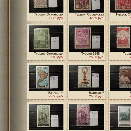
Турция. Османская
Турция. Османская
Турция. О
Империя 1884г **
41.23 руб.
Империя 1917г **
42.50 руб.
Империя
Турция. Османская
Турция 1948г **
Турци
Империя 1917г **
51.00 руб.
25.50 руб.
Ватикан **
Ватикан **
25.50 руб.
25.50 руб.