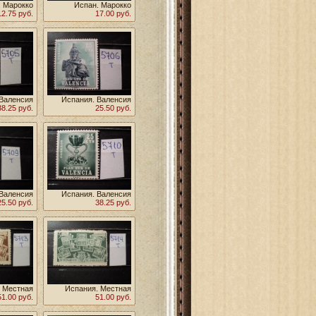
. Марокко
Испан. Марокко
12.75 руб.
17.00 руб.
 Валенсия
Испания. Валенсия
38.25 руб.
1964г **
25.50 руб.
1975г **
 Валенсия
Испания. Валенсия
25.50 руб.
1978г **
38.25 руб.
1968г **
 Местная
Испания. Местная
51.00 руб.
почта **
51.00 руб.
почта **