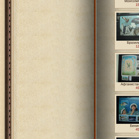
Монголия
15
Бразили
12
Афганистан
49
Бенин
45