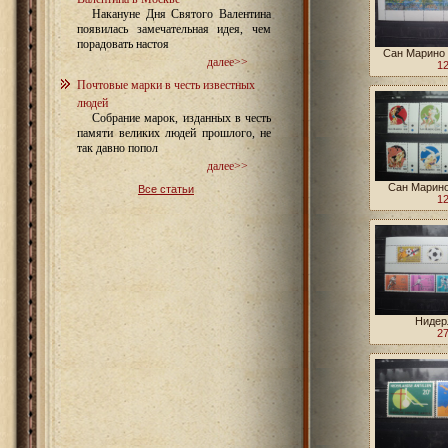
Накануне Дня Святого Валентина
появилась замечательная идея, чем
порадовать настоя
Сан Марино 
далее>>
12
Почтовые марки в честь известных
людей
Собрание марок, изданных в честь
памяти великих людей прошлого, не
так давно попол
далее>>
Сан Марино
Все статьи
12
Нидер
Антильски
27