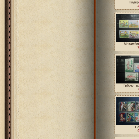
Нидер
Антильски
Мозамбик
Гибралтар
Па