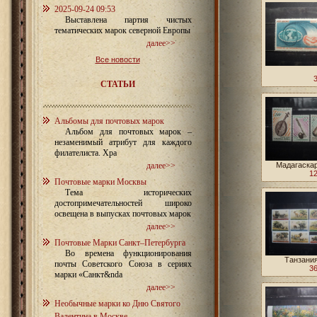
2025-09-24 09:53
Выставлена партия чистых
тематических марок северной Европы
далее>>
Все новости
СТАТЬИ
Альбомы для почтовых марок
Альбом для почтовых марок –
незаменимый атрибут для каждого
филателиста. Хра
далее>>
Мадагаскар
12
Почтовые марки Москвы
Тема исторических
достопримечательностей широко
освещена в выпусках почтовых марок
далее>>
Почтовые Марки Санкт–Петербурга
Во времена функционирования
Танзания
почты Советского Союза в сериях
36
марки «Санкт&nda
далее>>
Необычные марки ко Дню Святого
Валентина в Москве