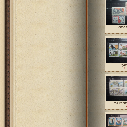
Чехосл
Куба
15
Монголия