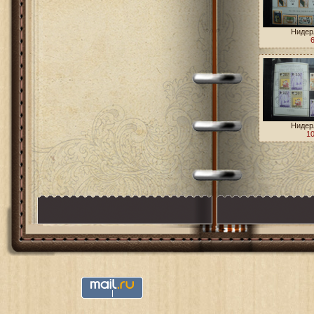
Нидер
Антильски
Нидер
Антильски
10