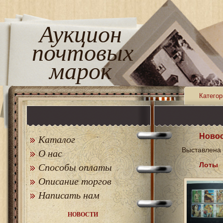
Аукцион
почтовых
марок
Категор
Новос
Каталог
Выставлена 
О нас
Лоты
Способы оплаты
Описание торгов
Написать нам
НОВОСТИ