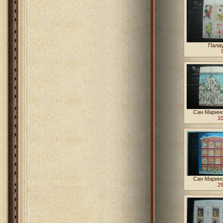
Палау
Сан Марино
10
Сан Марино
29