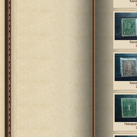
Кана
Кана
Кана
Никараг