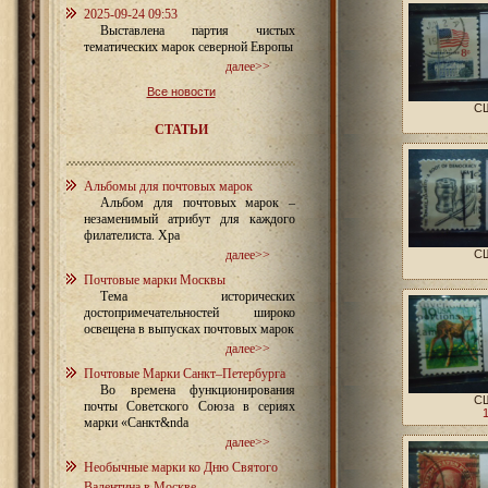
2025-09-24 09:53
Выставлена партия чистых
тематических марок северной Европы
далее>>
Все новости
СШ
СТАТЬИ
Альбомы для почтовых марок
Альбом для почтовых марок –
незаменимый атрибут для каждого
филателиста. Хра
далее>>
СШ
Почтовые марки Москвы
Тема исторических
достопримечательностей широко
освещена в выпусках почтовых марок
далее>>
Почтовые Марки Санкт–Петербурга
Во времена функционирования
СШ
почты Советского Союза в сериях
марки «Санкт&nda
далее>>
Необычные марки ко Дню Святого
Валентина в Москве