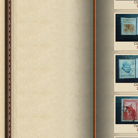
СШ
СШ
СШ
Пе