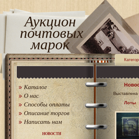
Аукцион
почтовых
марок
Категор
Новос
Каталог
Выставлена 
О нас
Лоты
Способы оплаты
Описание торгов
Написать нам
НОВОСТИ