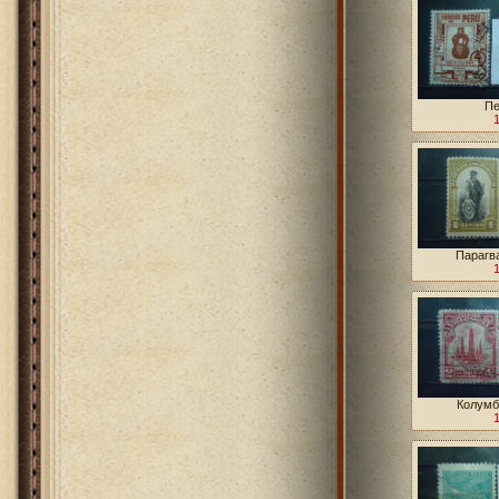
Пе
Парагва
Колумб