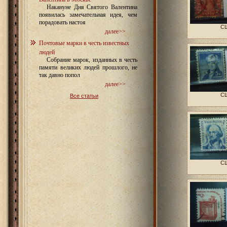
Накануне Дня Святого Валентина
появилась замечательная идея, чем
порадовать настоя
СШ
далее>>
Почтовые марки в честь известных
людей
Собрание марок, изданных в честь
памяти великих людей прошлого, не
так давно попол
далее>>
СШ
Все статьи
СШ