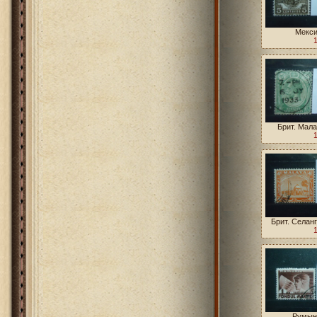
Мекси
Брит. Мала
Брит. Селанг
Румыни