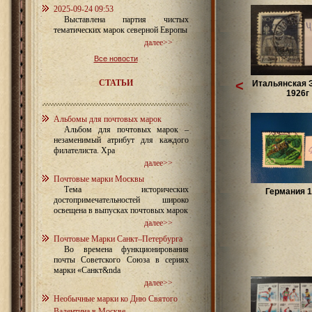
2025-09-24 09:53
Выставлена партия чистых
тематических марок северной Европы
далее>>
Все новости
СТАТЬИ
<
Итальянская 
1926г
Альбомы для почтовых марок
Альбом для почтовых марок –
незаменимый атрибут для каждого
филателиста. Хра
далее>>
Почтовые марки Москвы
Тема исторических
Германия 1
достопримечательностей широко
освещена в выпусках почтовых марок
далее>>
Почтовые Марки Санкт–Петербурга
Во времена функционирования
почты Советского Союза в сериях
марки «Санкт&nda
далее>>
Необычные марки ко Дню Святого
Валентина в Москве