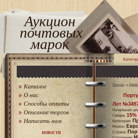
Аукцион
почтовых
марок
Категор
Каталог
Прочее
Евро
О нас
Порту
Способы оплаты
Лот №345
Начальная це
Описание торгов
15%
Скидка:
Написать нам
П
Категория:
Евр
Регион:
Пор
Страна:
НОВОСТИ
M
Состояние: