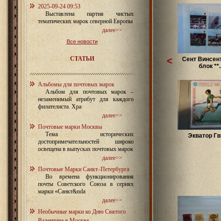
2025-09-24 09:53
Выставлена партия чистых
тематических марок северной Европы
далее>>
Все новости
СТАТЬИ
<
Сент Винсент
блок **..
Альбомы для почтовых марок
Альбом для почтовых марок –
незаменимый атрибут для каждого
филателиста. Хра
далее>>
Почтовые марки Москвы
Тема исторических
Экватор Гв
достопримечательностей широко
освещена в выпусках почтовых марок
далее>>
Почтовые Марки Санкт–Петербурга
Во времена функционирования
почты Советского Союза в сериях
марки «Санкт&nda
далее>>
Необычные марки ко Дню Святого
Валентина в Москве