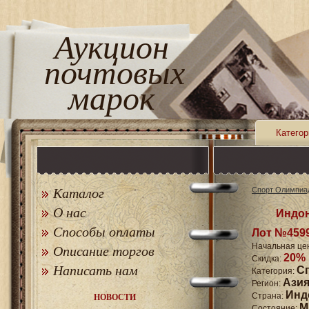
Аукцион
почтовых
марок
Категор
Каталог
Спорт Олимпиа
О нас
Индон
Способы оплаты
Лот №459
Начальная це
Описание торгов
20%
Скидка:
Написать нам
С
Категория:
Ази
Регион:
Инд
Страна:
НОВОСТИ
M
Состояние: