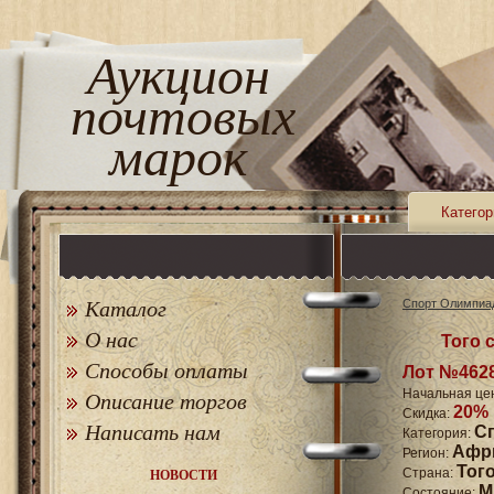
Аукцион
почтовых
марок
Категор
Каталог
Спорт Олимпиа
О нас
Того с
Способы оплаты
Лот №462
Начальная це
Описание торгов
20%
Скидка:
Написать нам
С
Категория:
Афр
Регион:
Тог
Страна:
НОВОСТИ
M
Состояние: