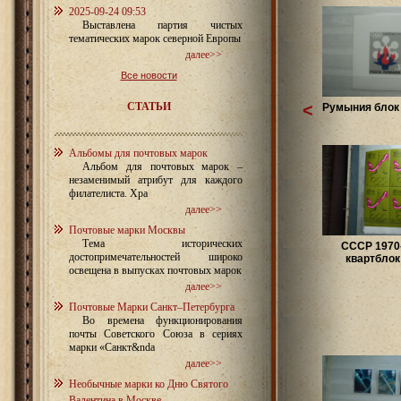
2025-09-24 09:53
Выставлена партия чистых
тематических марок северной Европы
далее>>
Все новости
СТАТЬИ
<
Румыния блок 
Альбомы для почтовых марок
Альбом для почтовых марок –
незаменимый атрибут для каждого
филателиста. Хра
далее>>
Почтовые марки Москвы
Тема исторических
СССР 1970-
достопримечательностей широко
квартблок *
освещена в выпусках почтовых марок
далее>>
Почтовые Марки Санкт–Петербурга
Во времена функционирования
почты Советского Союза в сериях
марки «Санкт&nda
далее>>
Необычные марки ко Дню Святого
Валентина в Москве