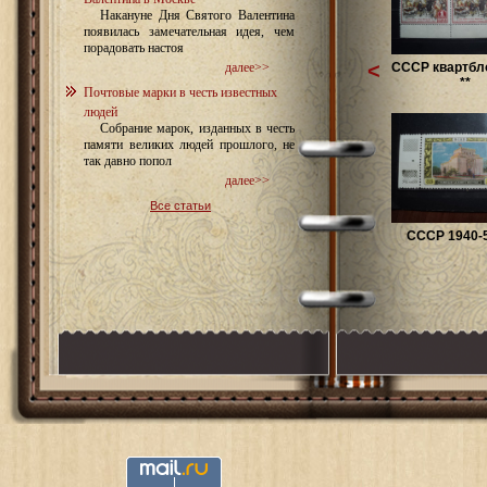
Накануне Дня Святого Валентина
появилась замечательная идея, чем
порадовать настоя
<
СССР квартбло
далее>>
**
Почтовые марки в честь известных
людей
Собрание марок, изданных в честь
памяти великих людей прошлого, не
так давно попол
далее>>
Все статьи
СССР 1940-5