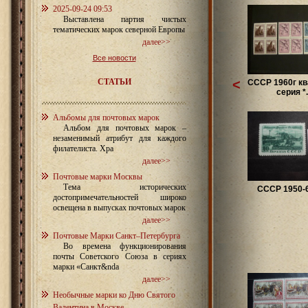
2025-09-24 09:53
Выставлена партия чистых
тематических марок северной Европы
далее>>
Все новости
СТАТЬИ
<
СССР 1960г кв
серия *.
Альбомы для почтовых марок
Альбом для почтовых марок –
незаменимый атрибут для каждого
филателиста. Хра
далее>>
Почтовые марки Москвы
Тема исторических
СССР 1950-6
достопримечательностей широко
освещена в выпусках почтовых марок
далее>>
Почтовые Марки Санкт–Петербурга
Во времена функционирования
почты Советского Союза в сериях
марки «Санкт&nda
далее>>
Необычные марки ко Дню Святого
Валентина в Москве