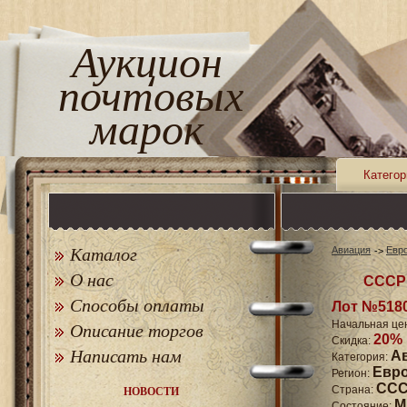
Аукцион
почтовых
марок
Категор
Каталог
Авиация
Евр
О нас
СССР 
Способы оплаты
Лот №518
Начальная це
Описание торгов
20%
Скидка:
Написать нам
А
Категория:
Евр
Регион:
СССР
Страна:
НОВОСТИ
M
Состояние: