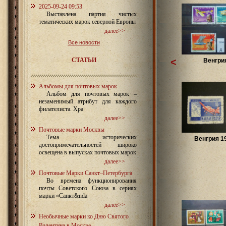
2025-09-24 09:53
Выставлена партия чистых
тематических марок северной Европы
далее>>
Все новости
СТАТЬИ
<
Венгри
Альбомы для почтовых марок
Альбом для почтовых марок –
незаменимый атрибут для каждого
филателиста. Хра
далее>>
Почтовые марки Москвы
Тема исторических
Венгрия 1
достопримечательностей широко
освещена в выпусках почтовых марок
далее>>
Почтовые Марки Санкт–Петербурга
Во времена функционирования
почты Советского Союза в сериях
марки «Санкт&nda
далее>>
Необычные марки ко Дню Святого
Валентина в Москве