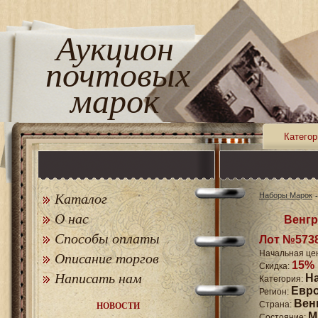
Аукцион
почтовых
марок
Категор
Каталог
Наборы Марок
О нас
Венгр
Способы оплаты
Лот №573
Начальная це
Описание торгов
15%
Скидка:
Написать нам
Н
Категория:
Евр
Регион:
Вен
Страна:
НОВОСТИ
M
Состояние: