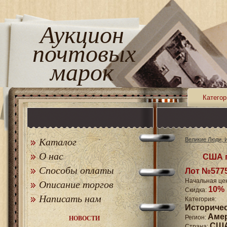
Аукцион
почтовых
марок
Категор
Каталог
Великие Люди, 
О нас
США п
Способы оплаты
Лот №577
Начальная це
Описание торгов
10%
Скидка:
Написать нам
Катего
Историче
Аме
Регион:
НОВОСТИ
СШ
Страна: