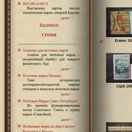
2025-09-24 09:53
Выставлена партия чистых
тематических марок северной Европы
далее>>
Все новости
СТАТЬИ
<
Египет 19
Альбомы для почтовых марок
Альбом для почтовых марок –
незаменимый атрибут для каждого
филателиста. Хра
далее>>
Почтовые марки Москвы
Тема исторических
достопримечательностей широко
США 195
освещена в выпусках почтовых марок
далее>>
Почтовые Марки Санкт–Петербурга
Во времена функционирования
почты Советского Союза в сериях
марки «Санкт&nda
далее>>
Необычные марки ко Дню Святого
Валентина в Москве