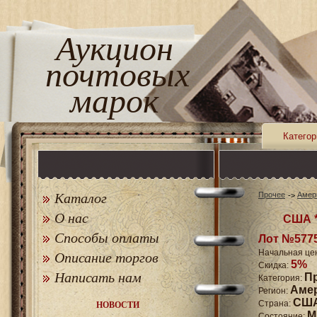
Аукцион
почтовых
марок
Категор
Каталог
Прочее
Амер
О нас
США *
Способы оплаты
Лот №577
Начальная це
Описание торгов
5%
Скидка:
Написать нам
П
Категория:
Аме
Регион:
СШ
Страна:
НОВОСТИ
M
Состояние: