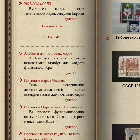
2025-09-24 09:53
Выставлена партия чистых
тематических марок северной Европы
далее>>
Все новости
СТАТЬИ
<
Гибралтар се
Альбомы для почтовых марок
Альбом для почтовых марок –
незаменимый атрибут для каждого
филателиста. Хра
далее>>
Почтовые марки Москвы
Тема исторических
СССР 19
достопримечательностей широко
освещена в выпусках почтовых марок
далее>>
Почтовые Марки Санкт–Петербурга
Во времена функционирования
почты Советского Союза в сериях
марки «Санкт&nda
далее>>
Необычные марки ко Дню Святого
Валентина в Москве